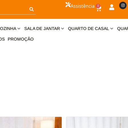
I
Assistência
0
n
Carrinho
s
t
a
g
r
OZINHA
SALA DE JANTAR
QUARTO DE CASAL
QUAR
a
m
OS
PROMOÇÃO
Este