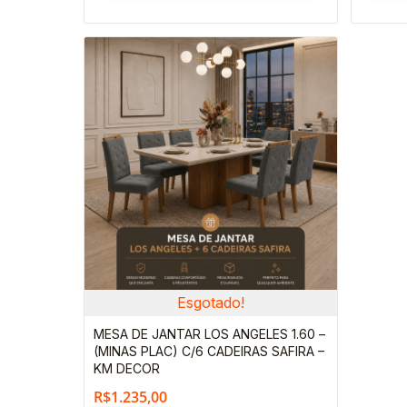
Este
produto
tem
várias
variantes.
As
opções
podem
ser
escolhidas
Esgotado!
na
MESA DE JANTAR LOS ANGELES 1.60 –
página
(MINAS PLAC) C/6 CADEIRAS SAFIRA –
do
KM DECOR
produto
R$
1.235,00