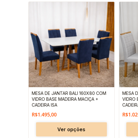
Este
produto
tem
várias
variantes.
As
opções
podem
ser
escolhidas
MESA DE JANTAR BALI 160X80 COM
MESA D
na
VIDRO BASE MADEIRA MACIÇA +
VIDRO 
página
CADEIRA ISA
CADEIR
do
R$
1.495,00
R$
1.02
produto
Ver opções