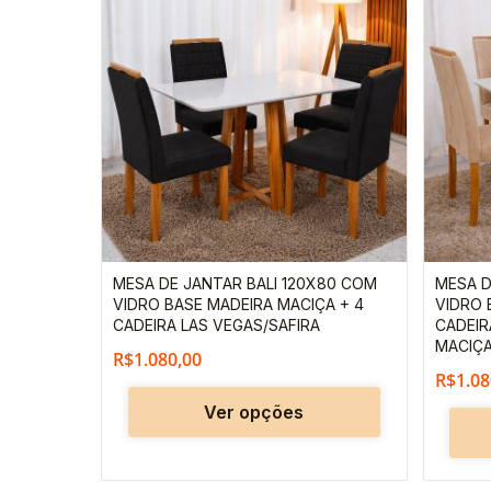
produto
tem
várias
variantes.
As
opções
podem
ser
escolhidas
MESA DE JANTAR BALI 120X80 COM
MESA D
na
VIDRO BASE MADEIRA MACIÇA + 4
VIDRO 
página
CADEIRA LAS VEGAS/SAFIRA
CADEIR
MACIÇ
do
R$
1.080,00
R$
1.08
produto
Ver opções