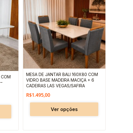
produto
produto
tem
tem
várias
várias
variantes.
variantes.
As
As
opções
opções
podem
podem
ser
ser
escolhidas
escolhidas
MESA DE JANTAR BALI 160X80 COM
0 COM
na
na
VIDRO BASE MADEIRA MACIÇA + 6
 –
CADEIRAS LAS VEGAS/SAFIRA
página
página
R$
1.495,00
do
do
produto
produto
Ver opções