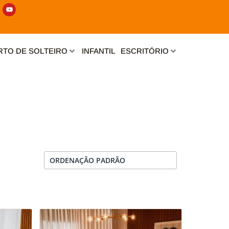
Y
o
u
t
u
b
e
TO DE SOLTEIRO
INFANTIL
ESCRITÓRIO
Este
Este