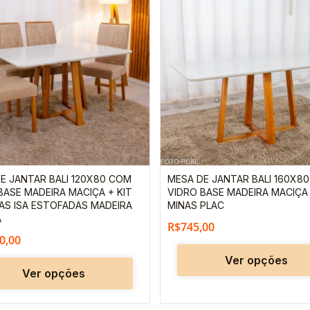
produto
tem
várias
variantes.
As
opções
podem
ser
escolhidas
E JANTAR BALI 120X80 COM
MESA DE JANTAR BALI 160X8
na
BASE MADEIRA MACIÇA + KIT
VIDRO BASE MADEIRA MACIÇA
página
AS ISA ESTOFADAS MADEIRA
MINAS PLAC
A
do
R$
745,00
0,00
produto
Ver opções
Ver opções