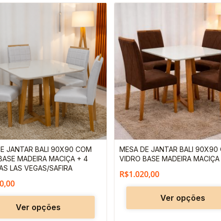
Este
produto
tem
várias
variantes.
As
opções
podem
ser
escolhidas
E JANTAR BALI 90X90 COM
MESA DE JANTAR BALI 90X90
na
BASE MADEIRA MACIÇA + 4
VIDRO BASE MADEIRA MACIÇA 
página
AS LAS VEGAS/SAFIRA
R$
1.020,00
do
0,00
produto
Ver opções
Ver opções