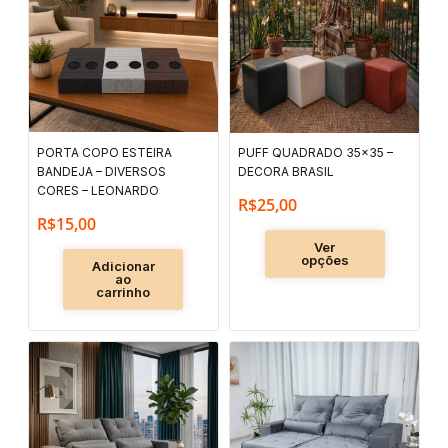
tem
várias
variantes.
As
opções
podem
PORTA COPO ESTEIRA
PUFF QUADRADO 35×35 –
ser
BANDEJA – DIVERSOS
DECORA BRASIL
escolhida
CORES – LEONARDO
R$
25,00
na
R$
15,00
página
Ver
opções
Adicionar
do
ao
carrinho
produto
Este
Este
produto
produto
tem
tem
várias
várias