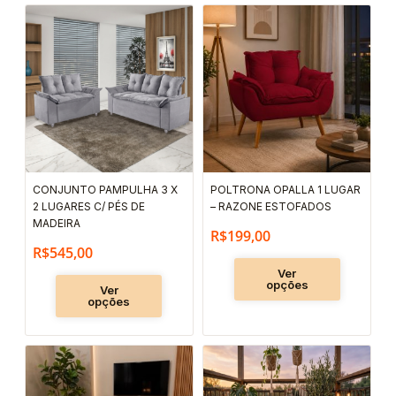
Este
Este
produto
produto
tem
tem
várias
várias
variantes.
variantes.
As
As
opções
opções
podem
podem
CONJUNTO PAMPULHA 3 X
POLTRONA OPALLA 1 LUGAR
ser
ser
2 LUGARES C/ PÉS DE
– RAZONE ESTOFADOS
escolhidas
escolhida
MADEIRA
R$
199,00
na
na
R$
545,00
página
página
Ver
opções
Ver
do
do
opções
produto
produto
Este
produto