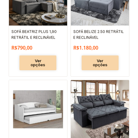
variantes.
variantes.
As
As
opções
opções
podem
podem
SOFÁ BEATRIZ PLUS 1,90
SOFÁ BELIZE 2.50 RETRÁTIL
ser
ser
RETRÁTIL E RECLINÁVEL
E RECLINÁVEL
escolhidas
escolhida
R$
790,00
R$
1.180,00
na
na
página
página
Ver
Ver
opções
opções
do
do
produto
produto
Este
Este
produto
produto
tem
tem
várias
várias
variantes.
variantes.
As
As
opções
opções