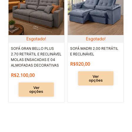
várias
várias
variantes.
variantes.
As
As
opções
opções
podem
podem
Esgotado!
Esgotado!
ser
ser
SOFÁ GRAN BELLO PLUS
SOFÁ MADRI 2.00 RETRÁTIL
escolhidas
escolhida
2.70 RETRÁTIL E RECLINÁVEL
E RECLINÁVEL
na
na
MOLAS ENSACADAS E 04
R$
920,00
ALMOFADAS DECORATIVAS
página
página
R$
2.100,00
do
do
Ver
opções
produto
produto
Ver
opções