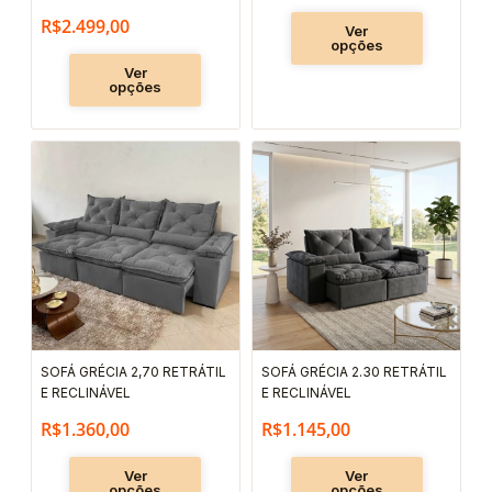
R$
2.499,00
página
página
Ver
opções
do
do
Ver
produto
produto
opções
Este
Este
produto
produto
tem
tem
várias
várias
variantes.
variantes.
As
As
opções
opções
podem
podem
SOFÁ GRÉCIA 2,70 RETRÁTIL
SOFÁ GRÉCIA 2.30 RETRÁTIL
ser
ser
E RECLINÁVEL
E RECLINÁVEL
escolhidas
escolhida
R$
1.360,00
R$
1.145,00
na
na
página
página
Ver
Ver
opções
opções