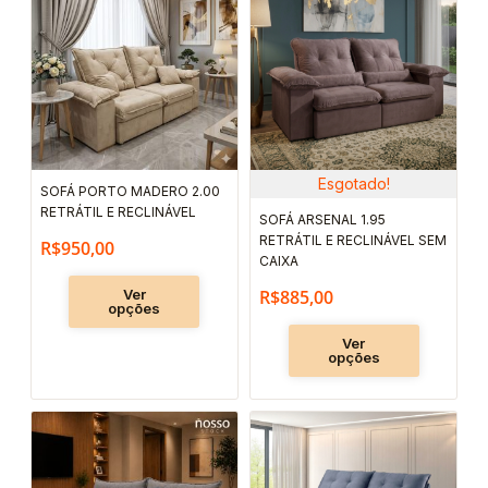
produto
produto
tem
tem
várias
várias
variantes.
variantes.
As
As
opções
opções
podem
podem
Esgotado!
SOFÁ PORTO MADERO 2.00
ser
ser
RETRÁTIL E RECLINÁVEL
SOFÁ ARSENAL 1.95
escolhidas
escolhida
RETRÁTIL E RECLINÁVEL SEM
R$
950,00
na
na
CAIXA
página
página
Ver
R$
885,00
opções
do
do
Ver
produto
produto
opções
Este
Este
produto
produto
tem
tem