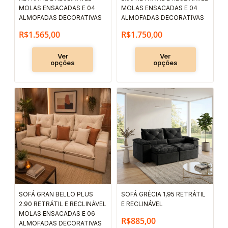
escolhidas
escolhida
MOLAS ENSACADAS E 04
MOLAS ENSACADAS E 04
ALMOFADAS DECORATIVAS
ALMOFADAS DECORATIVAS
na
na
R$
1.565,00
R$
1.750,00
página
página
do
do
Ver
Ver
produto
produto
opções
opções
Este
Este
produto
produto
tem
tem
várias
várias
variantes.
variantes.
As
As
opções
opções
podem
podem
SOFÁ GRAN BELLO PLUS
SOFÁ GRÉCIA 1,95 RETRÁTIL
ser
ser
2.90 RETRÁTIL E RECLINÁVEL
E RECLINÁVEL
escolhidas
escolhida
MOLAS ENSACADAS E 06
R$
885,00
ALMOFADAS DECORATIVAS
na
na