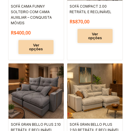
podem
podem
SOFÁ CAMA FUNNY
SOFÁ COMPACT 2.00
ser
ser
SOLTEIRO COM CAMA
RETRÁTIL E RECLINÁVEL
escolhidas
escolhida
AUXILIAR – CONQUISTA
R$
870,00
MÓVEIS
na
na
R$
400,00
página
página
Ver
opções
do
do
Ver
produto
produto
opções
Este
Este
produto
produto
tem
tem
várias
várias
variantes.
variantes.
As
As
opções
opções
podem
podem
SOFÁ GRAN BELLO PLUS 2.10
SOFÁ GRAN BELLO PLUS
ser
ser
RETRÁTIL E RECLINÁVEL
2.50 RETRÁTIL E RECLINÁVEL