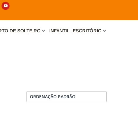
Y
o
u
t
u
b
e
TO DE SOLTEIRO
INFANTIL
ESCRITÓRIO