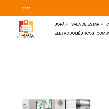
Ir
para
o
conteúdo
SOFÁ
SALA DE ESTAR
C
ELETRODOMÉSTICOS
COMB
Este