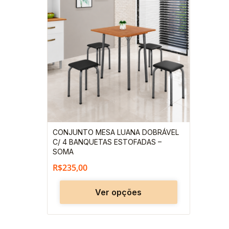
produto
tem
várias
variantes.
As
opções
podem
ser
escolhidas
CONJUNTO MESA LUANA DOBRÁVEL
na
C/ 4 BANQUETAS ESTOFADAS –
página
SOMA
do
R$
235,00
produto
Ver opções