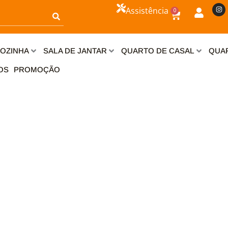
I
Assistência
0
n
Carrinho
s
t
a
g
r
OZINHA
SALA DE JANTAR
QUARTO DE CASAL
QUAR
a
m
OS
PROMOÇÃO