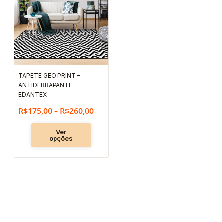
tem
preço:
várias
R$175,00
variantes.
através
As
R$260,00
opções
podem
TAPETE GEO PRINT –
ser
ANTIDERRAPANTE –
escolhidas
EDANTEX
na
R$
175,00
–
R$
260,00
página
Ver
do
opções
produto