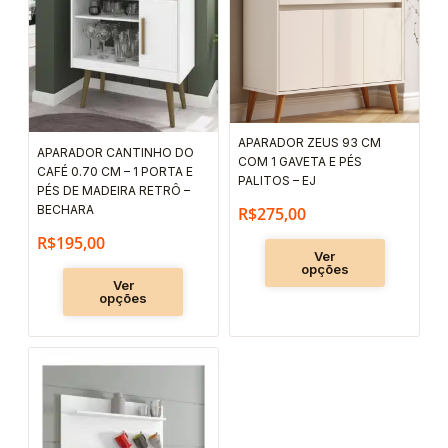
tem
tem
várias
várias
variantes.
variantes.
As
As
opções
opções
podem
podem
APARADOR ZEUS 93 CM
APARADOR CANTINHO DO
COM 1 GAVETA E PÉS
ser
ser
CAFÉ 0.70 CM – 1 PORTA E
PALITOS – EJ
escolhidas
escolhida
PÉS DE MADEIRA RETRÔ –
BECHARA
R$
275,00
na
na
R$
195,00
página
página
Ver
do
do
opções
Ver
produto
produto
opções
Este
produto
tem
várias