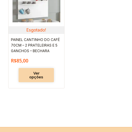
variantes.
As
opções
podem
Esgotado!
ser
PAINEL CANTINHO DO CAFÉ
escolhidas
70CM – 2 PRATELEIRAS E 5
na
GANCHOS – BECHARA
página
R$
85,00
do
Ver
produto
opções