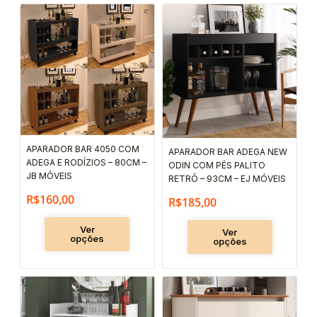
Este
Este
produto
produto
tem
tem
várias
várias
variantes.
variantes.
As
As
opções
opções
podem
podem
APARADOR BAR 4050 COM
APARADOR BAR ADEGA NEW
ser
ser
ADEGA E RODÍZIOS – 80CM –
ODIN COM PÉS PALITO
JB MÓVEIS
escolhidas
escolhida
RETRÔ – 93CM – EJ MÓVEIS
na
na
R$
160,00
R$
185,00
página
página
Ver
Ver
do
do
opções
opções
produto
produto
Este
Este
produto
produto