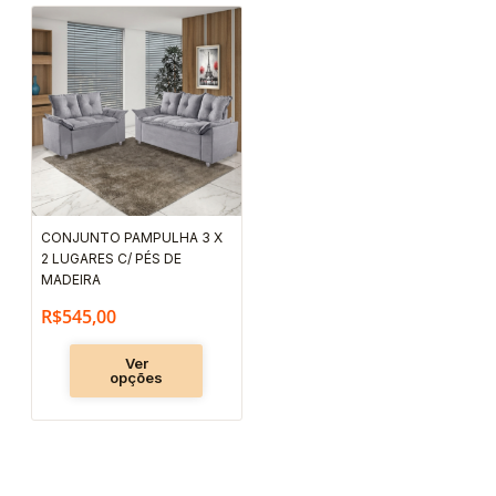
Este
produto
tem
várias
variantes.
As
opções
podem
CONJUNTO PAMPULHA 3 X
ser
2 LUGARES C/ PÉS DE
escolhidas
MADEIRA
na
R$
545,00
página
Ver
do
opções
produto