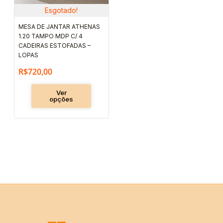
podem
Esgotado!
ser
MESA DE JANTAR ATHENAS
escolhidas
1.20 TAMPO MDP C/ 4
na
CADEIRAS ESTOFADAS –
LOPAS
página
R$
720,00
do
produto
Ver
opções