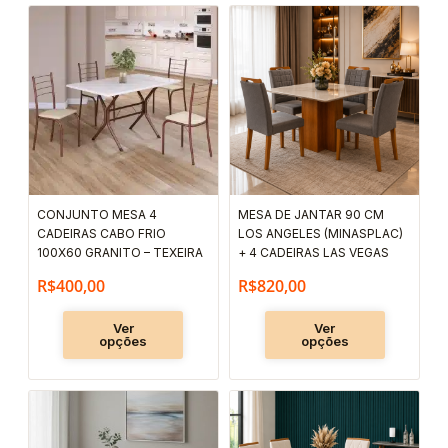
Este
Este
produto
produto
tem
tem
várias
várias
variantes.
variantes.
As
As
opções
opções
podem
podem
CONJUNTO MESA 4
MESA DE JANTAR 90 CM
ser
ser
CADEIRAS CABO FRIO
LOS ANGELES (MINASPLAC)
escolhidas
escolhida
100X60 GRANITO – TEXEIRA
+ 4 CADEIRAS LAS VEGAS
na
na
R$
400,00
R$
820,00
página
página
Ver
Ver
do
do
opções
opções
produto
produto
Este
Este
produto
produto