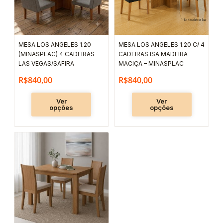
As
As
opções
opções
podem
podem
MESA LOS ANGELES 1.20
MESA LOS ANGELES 1.20 C/ 4
ser
ser
(MINASPLAC) 4 CADEIRAS
CADEIRAS ISA MADEIRA
escolhidas
escolhida
LAS VEGAS/SAFIRA
MACIÇA – MINASPLAC
na
na
R$
840,00
R$
840,00
página
página
Ver
Ver
do
do
opções
opções
produto
produto
Este
produto
tem
várias
variantes.
As
opções