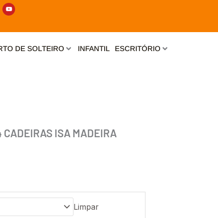
Y
o
u
t
u
b
e
TO DE SOLTEIRO
INFANTIL
ESCRITÓRIO
4 CADEIRAS ISA MADEIRA
Limpar