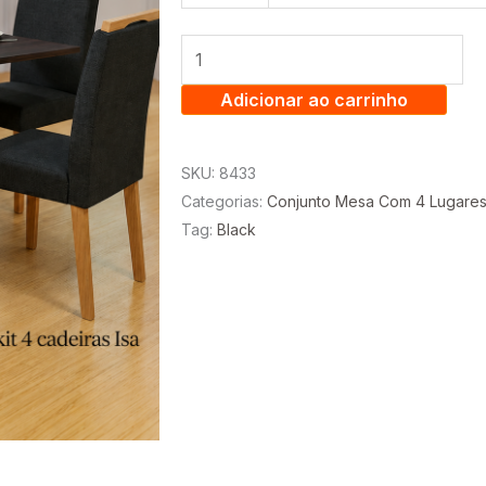
LOS
ANGELES
1.20
C/
Adicionar ao carrinho
4
CADEIRAS
SKU:
8433
ISA
Categorias:
Conjunto Mesa Com 4 Lugare
MADEIRA
Tag:
Black
MACIÇA
-
MINASPLAC
quantidade