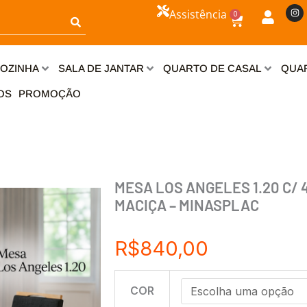
I
Assistência
0
n
Carrinho
s
t
a
g
r
OZINHA
SALA DE JANTAR
QUARTO DE CASAL
QUAR
a
m
OS
PROMOÇÃO
MESA LOS ANGELES 1.20 C/ 
MACIÇA – MINASPLAC
R$
840,00
MESA
COR