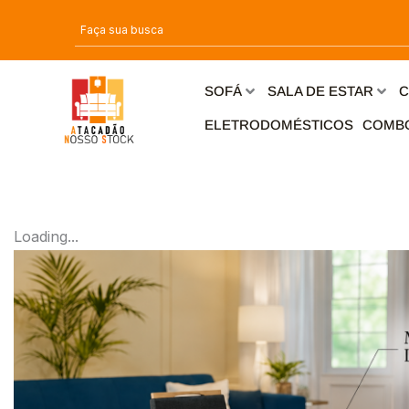
Ir
para
o
conteúdo
SOFÁ
SALA DE ESTAR
C
ELETRODOMÉSTICOS
COMB
Loading...