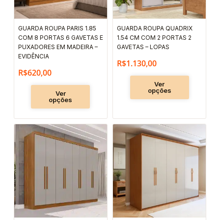
opções
opções
podem
podem
GUARDA ROUPA PARIS 1.85
GUARDA ROUPA QUADRIX
ser
ser
COM 8 PORTAS 6 GAVETAS E
1.54 CM COM 2 PORTAS 2
escolhidas
escolhida
PUXADORES EM MADEIRA –
GAVETAS – LOPAS
EVIDÊNCIA
na
na
R$
1.130,00
R$
620,00
página
página
Ver
do
do
opções
Ver
produto
produto
opções
Este
Este
produto
produto
tem
tem
várias
várias
variantes.
variantes.
As
As
opções
opções
podem
podem