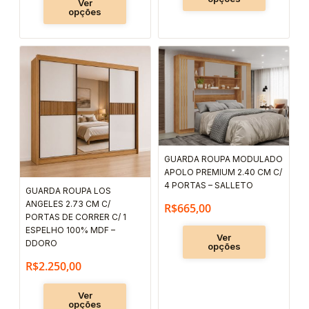
Ver
produto
produto
opções
Este
Este
produto
produto
tem
tem
várias
várias
variantes.
variantes.
As
As
GUARDA ROUPA MODULADO
opções
opções
APOLO PREMIUM 2.40 CM C/
podem
podem
4 PORTAS – SALLETO
GUARDA ROUPA LOS
ser
ser
ANGELES 2.73 CM C/
R$
665,00
escolhidas
escolhida
PORTAS DE CORRER C/ 1
ESPELHO 100% MDF –
na
na
Ver
DDORO
opções
página
página
R$
2.250,00
do
do
produto
produto
Ver
opções