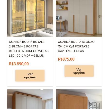
tem
tem
várias
várias
variantes.
variantes.
As
As
opções
opções
podem
podem
GUARDA ROUPA ROYALE
GUARDA ROUPA ALONZO
ser
ser
2.28 CM – 3 PORTAS
154 CM C/4 PORTAS 2
escolhidas
escolhida
REFLECTA COM 4 GAVETAS
GAVETAS – LOPAS
LED 100% MDF – GELIUS
na
na
R$
875,00
R$
3.890,00
página
página
Ver
do
do
opções
Ver
produto
produto
opções
Este
Este
produto
produto
tem
tem