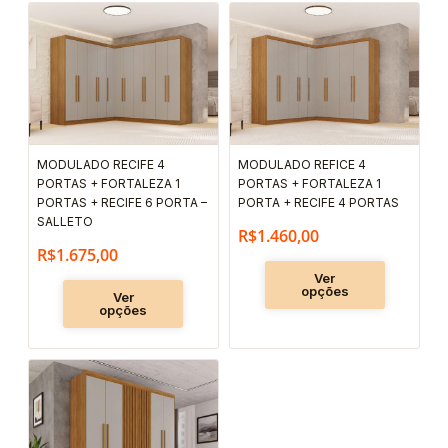
Este
Este
produto
produto
tem
tem
várias
várias
variantes.
variantes.
As
As
MODULADO RECIFE 4
MODULADO REFICE 4
opções
opções
PORTAS + FORTALEZA 1
PORTAS + FORTALEZA 1
podem
podem
PORTAS + RECIFE 6 PORTA –
PORTA + RECIFE 4 PORTAS
ser
ser
SALLETO
R$
1.460,00
escolhidas
escolhida
R$
1.675,00
na
na
Ver
opções
Ver
página
página
opções
do
do
produto
produto
Este
produto
tem