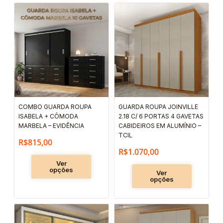
Este
Este
produto
produto
tem
tem
várias
várias
variantes.
variantes.
As
As
opções
opções
podem
podem
COMBO GUARDA ROUPA
GUARDA ROUPA JOINVILLE
ser
ser
ISABELA + CÔMODA
2.18 C/ 6 PORTAS 4 GAVETAS
escolhidas
escolhida
MARBELA – EVIDÊNCIA
CABIDEIROS EM ALUMÍNIO –
TCIL
na
na
R$
815,00
R$
1.070,00
página
página
Ver
do
do
opções
Ver
produto
produto
opções
Este
Este
produto
produto