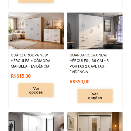
Este
Este
produto
produto
tem
tem
várias
várias
variantes.
variantes.
As
As
GUARDA ROUPA NEW
GUARDA ROUPA NEW
HÉRCULES + CÔMODA
HÉRCULES 1.36 CM – 8
opções
opções
MARBELA – EVIDÊNCIA
PORTAS 2 GAVETAS –
podem
podem
EVIDÊNCIA
R$
615,00
ser
ser
R$
350,00
escolhidas
escolhida
Ver
na
na
opções
Ver
opções
página
página
do
do
produto
produto
Faixa
Este
Este
produto
produto
de
tem
tem