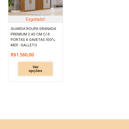
várias
variantes.
As
Esgotado!
opções
GUARDA ROUPA GRANADA
podem
PREMIUM 2.40 CM C/ 6
ser
PORTAS 6 GAVETAS 100%
escolhidas
MDF -SALLETO
na
R$
1.560,00
página
Ver
do
opções
produto