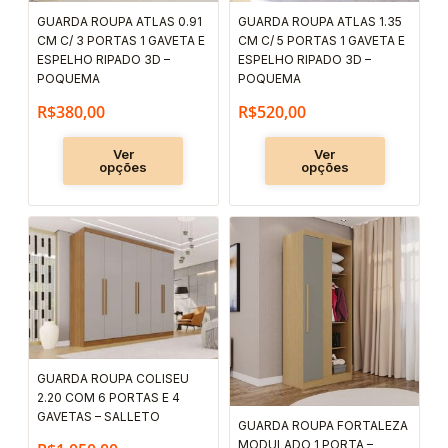
podem
podem
GUARDA ROUPA ATLAS 0.91
GUARDA ROUPA ATLAS 1.35
ser
ser
CM C/ 3 PORTAS 1 GAVETA E
CM C/ 5 PORTAS 1 GAVETA E
escolhidas
escolhida
ESPELHO RIPADO 3D –
ESPELHO RIPADO 3D –
POQUEMA
POQUEMA
na
na
R$
380,00
R$
520,00
página
página
do
do
Ver
Ver
produto
produto
opções
opções
Este
Este
produto
produto
tem
tem
várias
várias
variantes.
variantes.
As
As
GUARDA ROUPA COLISEU
opções
opções
2.20 COM 6 PORTAS E 4
podem
podem
GAVETAS – SALLETO
GUARDA ROUPA FORTALEZA
ser
ser
MODULADO 1 PORTA –