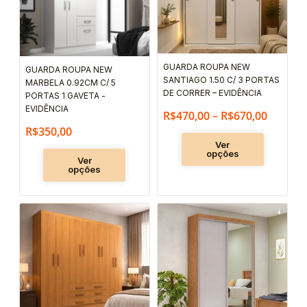
preço:
várias
várias
R$470,
variantes.
variantes.
através
As
As
R$670,
GUARDA ROUPA NEW
GUARDA ROUPA NEW
opções
opções
SANTIAGO 1.50 C/ 3 PORTAS
MARBELA 0.92CM C/ 5
podem
podem
DE CORRER – EVIDÊNCIA
PORTAS 1 GAVETA -
ser
ser
EVIDÊNCIA
R$
470,00
–
R$
670,00
escolhidas
escolhida
R$
350,00
na
na
Ver
opções
página
página
Ver
opções
do
do
produto
produto
Este
Este
produto
produto
tem
tem
várias
várias
variantes.
variantes.
As
As