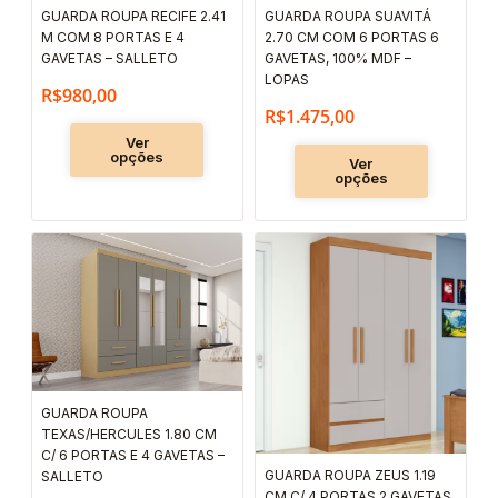
GUARDA ROUPA RECIFE 2.41
GUARDA ROUPA SUAVITÁ
ser
ser
M COM 8 PORTAS E 4
2.70 CM COM 6 PORTAS 6
escolhidas
escolhida
GAVETAS – SALLETO
GAVETAS, 100% MDF –
LOPAS
na
na
R$
980,00
R$
1.475,00
página
página
Ver
do
do
opções
Ver
produto
produto
opções
Faixa
Este
Este
produto
produto
de
tem
tem
preço:
várias
várias
R$775,00
variantes.
variantes.
através
As
As
R$820,00
GUARDA ROUPA
opções
opções
TEXAS/HERCULES 1.80 CM
podem
podem
C/ 6 PORTAS E 4 GAVETAS –
GUARDA ROUPA ZEUS 1.19
ser
ser
SALLETO
CM C/ 4 PORTAS 2 GAVETAS