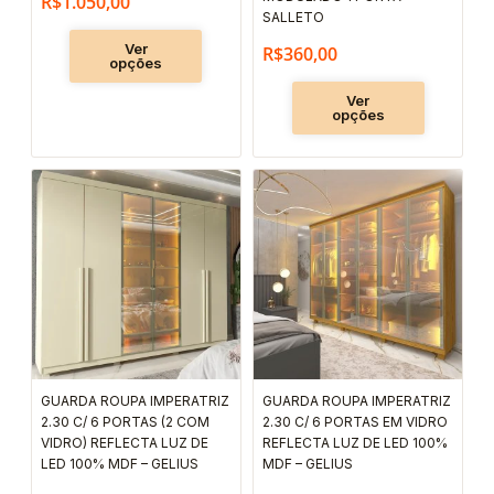
R$
1.050,00
escolhidas
escolhida
SALLETO
na
na
Ver
R$
360,00
opções
página
página
Ver
do
do
opções
produto
produto
Este
Este
produto
produto
tem
tem
várias
várias
variantes.
variantes.
As
As
opções
opções
podem
podem
GUARDA ROUPA IMPERATRIZ
GUARDA ROUPA IMPERATRIZ
ser
ser
2.30 C/ 6 PORTAS (2 COM
2.30 C/ 6 PORTAS EM VIDRO
escolhidas
escolhida
VIDRO) REFLECTA LUZ DE
REFLECTA LUZ DE LED 100%
LED 100% MDF – GELIUS
MDF – GELIUS
na
na