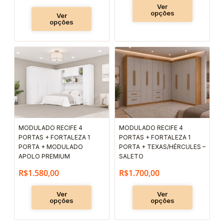
página
página
Ver
opções
Ver
do
do
opções
produto
produto
Este
Este
produto
produto
tem
tem
várias
várias
variantes.
variantes.
As
As
MODULADO RECIFE 4
MODULADO RECIFE 4
opções
opções
PORTAS + FORTALEZA 1
PORTAS + FORTALEZA 1
podem
podem
PORTA + MODULADO
PORTA + TEXAS/HÉRCULES –
ser
ser
APOLO PREMIUM
SALETO
escolhidas
escolhida
R$
1.580,00
R$
1.700,00
na
na
Ver
Ver
página
página
opções
opções
do
do
produto
produto