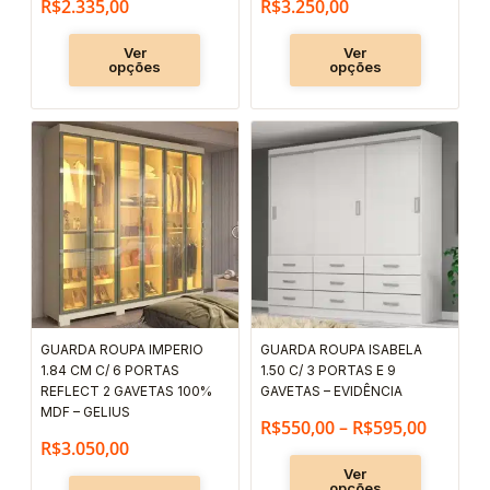
R$
2.335,00
R$
3.250,00
página
página
do
do
Ver
Ver
produto
produto
opções
opções
Faixa
Este
Este
produto
produto
de
tem
tem
preço:
várias
várias
R$550,
variantes.
variantes.
através
As
As
R$595,
opções
opções
podem
podem
GUARDA ROUPA IMPERIO
GUARDA ROUPA ISABELA
ser
ser
1.84 CM C/ 6 PORTAS
1.50 C/ 3 PORTAS E 9
escolhidas
escolhida
REFLECT 2 GAVETAS 100%
GAVETAS – EVIDÊNCIA
MDF – GELIUS
na
na
R$
550,00
–
R$
595,00
R$
3.050,00
página
página
Ver
do
do
opções