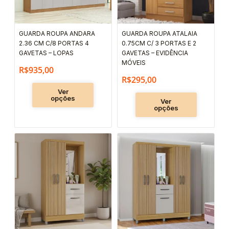
opções
opções
podem
podem
GUARDA ROUPA ANDARA
GUARDA ROUPA ATALAIA
ser
ser
2.36 CM C/8 PORTAS 4
0.75CM C/ 3 PORTAS E 2
escolhidas
escolhida
GAVETAS – LOPAS
GAVETAS – EVIDÊNCIA
MÓVEIS
na
na
R$
935,00
R$
295,00
página
página
Ver
do
do
opções
Ver
produto
produto
opções
Este
Este
produto
produto
tem
tem
várias
várias
variantes.
variantes.
As
As
opções
opções