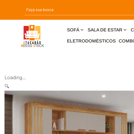
Ir
para
o
conteúdo
SOFÁ
SALA DE ESTAR
C
ELETRODOMÉSTICOS
COMB
Loading...
🔍