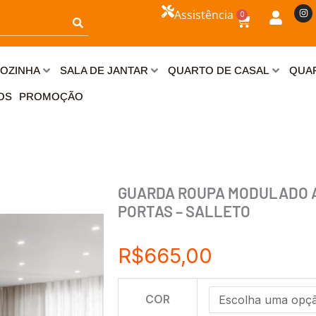
I
Assistência
0
n
Carrinho
s
t
a
g
r
OZINHA
SALA DE JANTAR
QUARTO DE CASAL
QUAR
a
m
OS
PROMOÇÃO
GUARDA ROUPA MODULADO AP
PORTAS – SALLETO
R$
665,00
GUARDA
COR