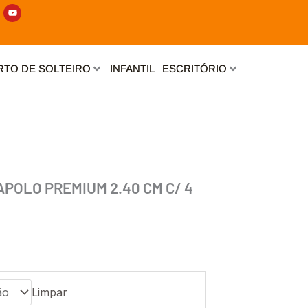
Y
o
u
t
u
b
e
TO DE SOLTEIRO
INFANTIL
ESCRITÓRIO
OLO PREMIUM 2.40 CM C/ 4
Limpar