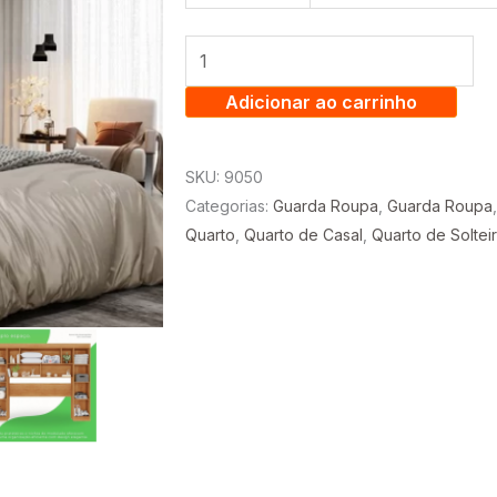
ROUPA
MODULADO
APOLO
PREMIUM
Adicionar ao carrinho
2.40
CM
SKU:
9050
C/
Categorias:
Guarda Roupa
,
Guarda Roupa
4
Quarto
,
Quarto de Casal
,
Quarto de Soltei
PORTAS
-
SALLETO
quantidade