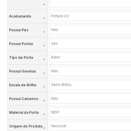
Pintura UV
Acabamento
Não
Possui Pés
Sim
Possui Portas
Bater
Tipo de Porta
Não
Possui Gavetas
Semi-Brilho
Escala de Brilho
Não
Possui Calceiros
MDP
Material da Porta
Nacional
Origem do Produto