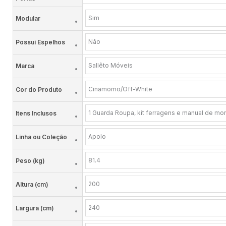
Sim
Modular
Não
Possui Espelhos
Sallêto Móveis
Marca
Cinamomo/Off-White
Cor do Produto
1 Guarda Roupa, kit ferragens e manual de m
Itens Inclusos
Apolo
Linha ou Coleção
81.4
Peso (kg)
200
Altura (cm)
240
Largura (cm)