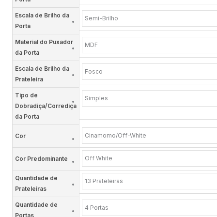
Escala de Brilho da
Semi-Brilho
Porta
Material do Puxador
MDF
da Porta
Escala de Brilho da
Fosco
Prateleira
Tipo de
Simples
Dobradiça/Corrediça
da Porta
Cinamomo/Off-White
Cor
Off White
Cor Predominante
Quantidade de
13 Prateleiras
Prateleiras
Quantidade de
4 Portas
Portas