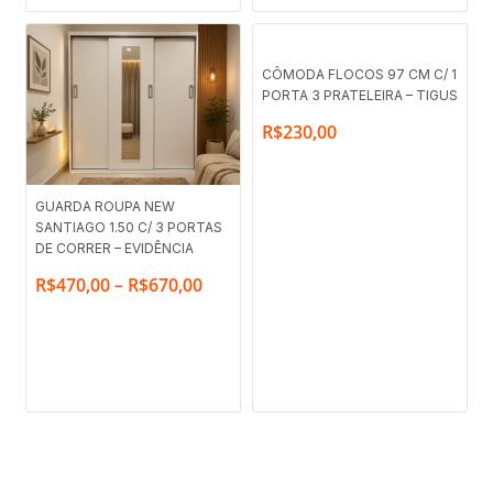
CÔMODA FLOCOS 97 CM C/ 1
PORTA 3 PRATELEIRA – TIGUS
R$
230,00
Faixa
GUARDA ROUPA NEW
SANTIAGO 1.50 C/ 3 PORTAS
de
DE CORRER – EVIDÊNCIA
preço:
R$
470,00
–
R$
670,00
R$470,00
através
R$670,00