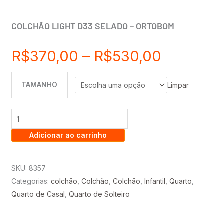
COLCHÃO LIGHT D33 SELADO – ORTOBOM
Faixa
R$
370,00
–
R$
530,00
de
TAMANHO
COLCHÃO
Limpar
LIGHT
preço:
D33
SELADO
R$370,0
Adicionar ao carrinho
-
ORTOBOM
através
quantidade
SKU:
8357
Categorias:
colchão
,
Colchão
,
Colchão
,
Infantil
,
Quarto
,
R$530,0
Quarto de Casal
,
Quarto de Solteiro