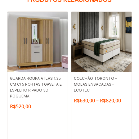
Faixa
GUARDA ROUPA ATLAS 1.35
COLCHÃO TORONTO –
CM C/ 5 PORTAS 1 GAVETA E
MOLAS ENSACADAS –
de
ESPELHO RIPADO 3D –
ECOTEC
preço:
POQUEMA
R$
630,00
–
R$
820,00
R$630,
R$
520,00
através
R$820,