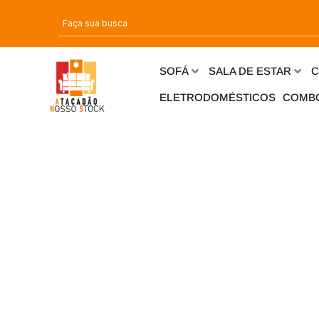
Ir
para
o
conteúdo
SOFÁ
SALA DE ESTAR
C
ELETRODOMÉSTICOS
COMB