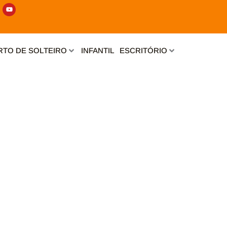
Y
o
u
t
u
b
e
TO DE SOLTEIRO
INFANTIL
ESCRITÓRIO