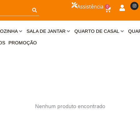
I
Assistência
0
n
Carrinho
s
t
a
g
r
OZINHA
SALA DE JANTAR
QUARTO DE CASAL
QUAR
a
m
OS
PROMOÇÃO
Nenhum produto encontrado