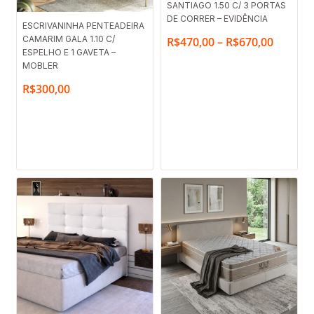
SANTIAGO 1.50 C/ 3 PORTAS
de
DE CORRER – EVIDÊNCIA
preço:
ESCRIVANINHA PENTEADEIRA
CAMARIM GALA 1.10 C/
R$
470,00
–
R$
670,00
R$470,
ESPELHO E 1 GAVETA –
MOBLER
através
R$670,
R$
300,00