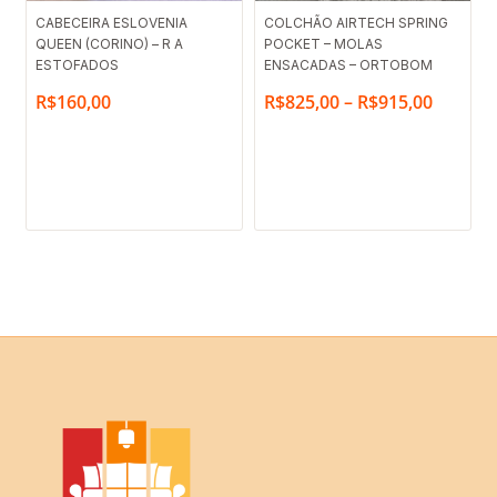
Faixa
CABECEIRA ESLOVENIA
COLCHÃO AIRTECH SPRING
QUEEN (CORINO) – R A
POCKET – MOLAS
de
ESTOFADOS
ENSACADAS – ORTOBOM
preço:
R$
160,00
R$
825,00
–
R$
915,00
R$825,
através
R$915,