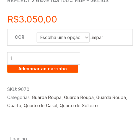
REFLECT 2 GAVETAS 100% MDF – GELIUS
R$
3.050,00
COR
GUARDA
Limpar
ROUPA
IMPERIO
1.84
Adicionar ao carrinho
CM
C/
6
SKU:
9070
PORTAS
Categorias:
Guarda Roupa
,
Guarda Roupa
,
Guarda Roupa
,
REFLECT
Quarto
,
Quarto de Casal
,
Quarto de Solteiro
2
GAVETAS
100%
MDF
Loading...