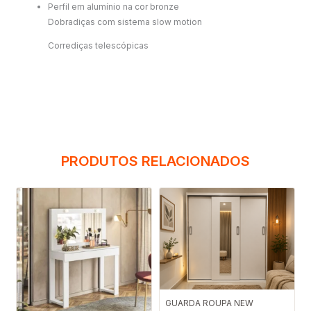
Perfil em alumínio na cor bronze
Dobradiças com sistema slow motion
Corrediças telescópicas
PRODUTOS RELACIONADOS
Faixa
GUARDA ROUPA NEW