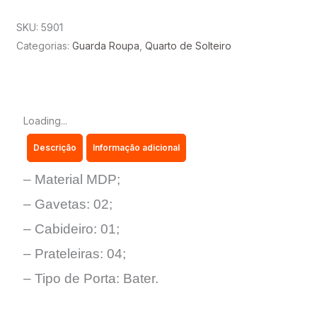
C/
2
SKU:
5901
PORTAS
Categorias:
Guarda Roupa
,
Quarto de Solteiro
E
2
GAVETAS
E
Loading...
4
Descrição
Informação adicional
PRATELEIRA-
EVIDÊNCIA
– Material MDP;
MÓVEIS
– Gavetas: 02;
quantidade
– Cabideiro: 01;
– Prateleiras: 04;
– Tipo de Porta: Bater.