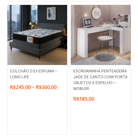
Faixa
COLCHÃO D33 ESPUMA –
ESCRIVANINHA PENTEADEIRA
LONG LIFE
de
JADE DE CANTO COM PORTA
OBJETOS E ESPELHO –
preço:
R$
245,00
–
R$
360,00
MOBLER
R$245,00
R$
185,00
através
R$360,00