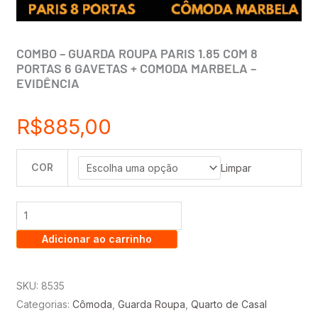
COMBO – GUARDA ROUPA PARIS 1.85 COM 8
PORTAS 6 GAVETAS + COMODA MARBELA –
EVIDÊNCIA
R$
885,00
COR
COMBO
Limpar
-
GUARDA
ROUPA
Adicionar ao carrinho
PARIS
1.85
COM
SKU:
8535
8
Categorias:
Cômoda
,
Guarda Roupa
,
Quarto de Casal
PORTAS