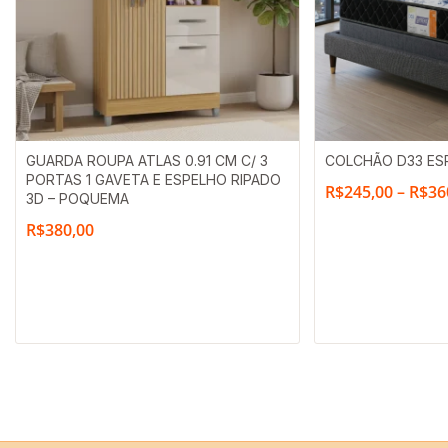
GUARDA ROUPA ATLAS 0.91 CM C/ 3
COLCHÃO D33 ESP
PORTAS 1 GAVETA E ESPELHO RIPADO
R$
245,00
–
R$
36
3D – POQUEMA
R$
380,00