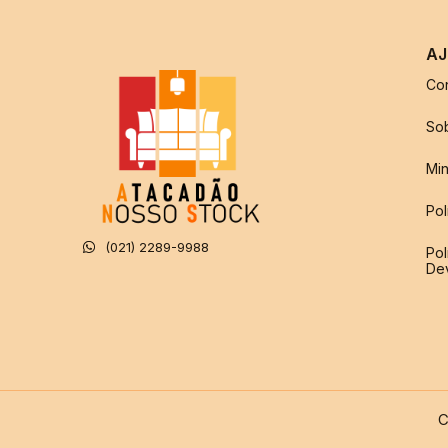
AJ
Co
So
Min
Pol
(021) 2289-9988
Pol
De
C