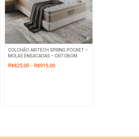
Faixa
COLCHÃO AIRTECH SPRING POCKET –
MOLAS ENSACADAS – ORTOBOM
de
R$
825,00
–
R$
915,00
preço:
R$825,00
através
R$915,00