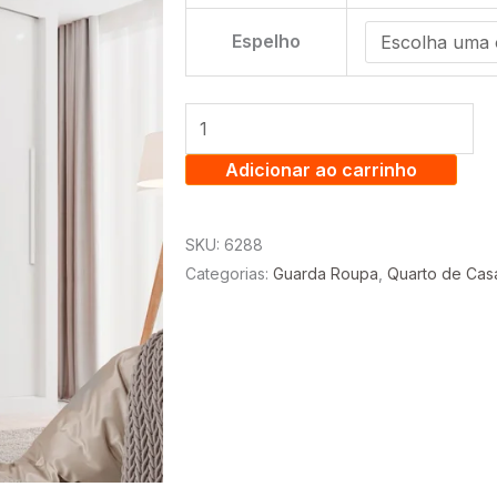
ROUPA
PANAMA
Espelho
1.85
C/
3
PORTAS
Adicionar ao carrinho
E
4
SKU:
6288
GAVETAS
Categorias:
Guarda Roupa
,
Quarto de Cas
-
SALLETO
quantidade