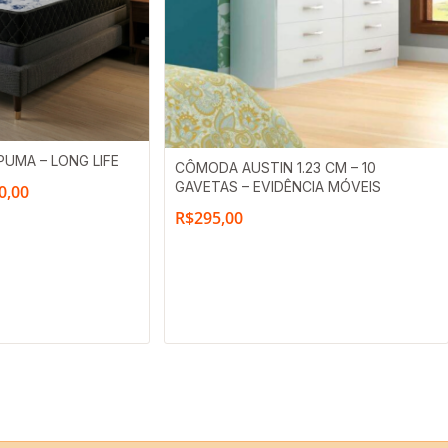
Faixa
UMA – LONG LIFE
CÔMODA AUSTIN 1.23 CM – 10
de
GAVETAS – EVIDÊNCIA MÓVEIS
0,00
preço:
R$
295,00
R$245,00
através
R$360,00