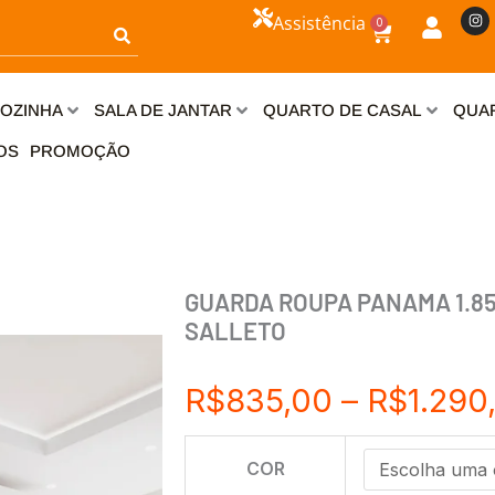
I
Assistência
0
n
Carrinho
s
t
a
g
r
OZINHA
SALA DE JANTAR
QUARTO DE CASAL
QUAR
a
m
OS
PROMOÇÃO
GUARDA ROUPA PANAMA 1.85 
SALLETO
R$
835,00
–
R$
1.290
GUARDA
COR