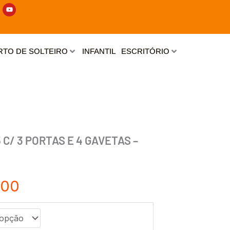
Y
o
u
t
u
b
e
TO DE SOLTEIRO
INFANTIL
ESCRITÓRIO
C/ 3 PORTAS E 4 GAVETAS –
Faixa
,00
de