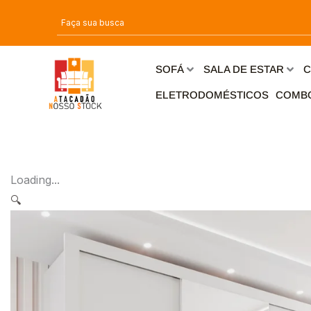
Ir
para
o
conteúdo
SOFÁ
SALA DE ESTAR
C
ELETRODOMÉSTICOS
COMB
Loading...
🔍