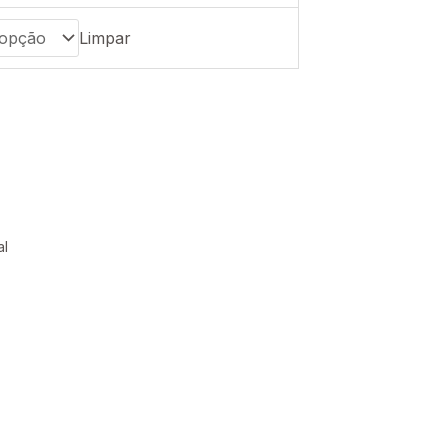
preço:
Limpar
R$835,00
através
R$1.290,00
al