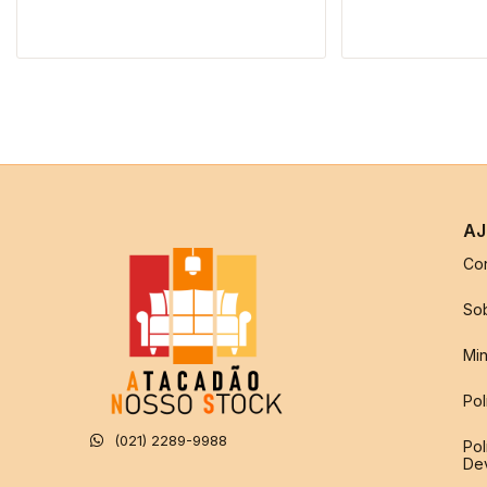
AJ
Co
So
Min
Pol
(021) 2289-9988
Pol
De