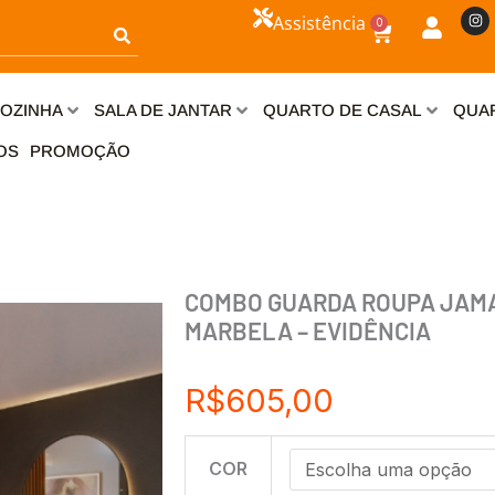
I
Assistência
0
n
Carrinho
s
t
a
g
r
OZINHA
SALA DE JANTAR
QUARTO DE CASAL
QUAR
a
m
OS
PROMOÇÃO
COMBO GUARDA ROUPA JAMA
MARBELA – EVIDÊNCIA
R$
605,00
COMBO
COR