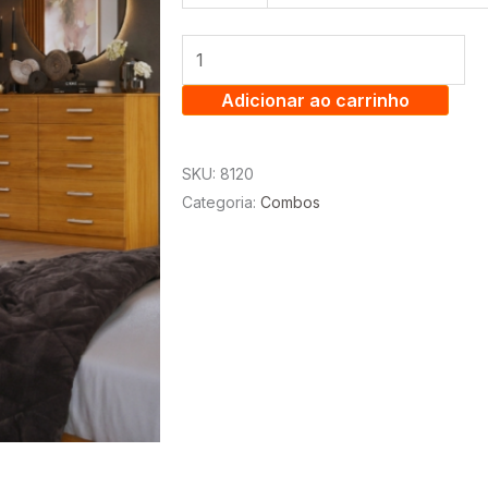
GUARDA
ROUPA
JAMAICA
-
Adicionar ao carrinho
DORIPEL
+
SKU:
8120
CÔMODA
Categoria:
Combos
MARBELA
-
EVIDÊNCIA
quantidade