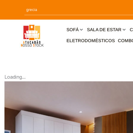
Ir
para
o
conteúdo
SOFÁ
SALA DE ESTAR
C
ELETRODOMÉSTICOS
COMB
Loading...