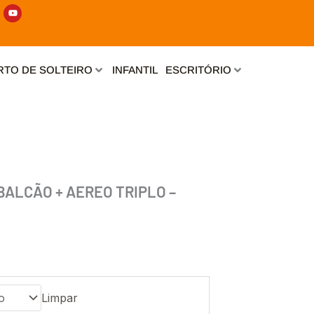
Y
o
u
t
u
b
e
TO DE SOLTEIRO
INFANTIL
ESCRITÓRIO
 BALCÃO + AEREO TRIPLO –
Limpar