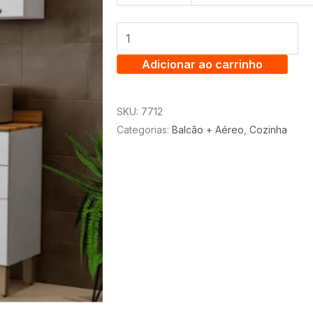
COZINHA
VALENCIA
1.20
BALCÃO
Adicionar ao carrinho
+
AEREO
SKU:
7712
TRIPLO
Categorias:
Balcão + Aéreo
,
Cozinha
-
SALLETO
quantidade