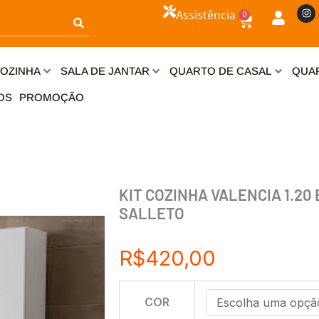
I
Assistência
0
n
Carrinho
s
t
a
g
r
OZINHA
SALA DE JANTAR
QUARTO DE CASAL
QUAR
a
m
OS
PROMOÇÃO
KIT COZINHA VALENCIA 1.20
SALLETO
R$
420,00
KIT
COR