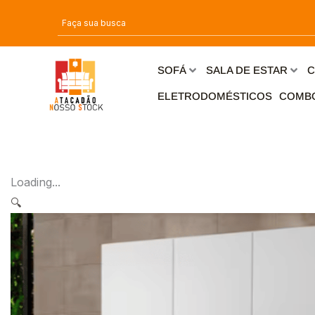
Ir
para
o
conteúdo
SOFÁ
SALA DE ESTAR
C
ELETRODOMÉSTICOS
COMB
Loading...
🔍