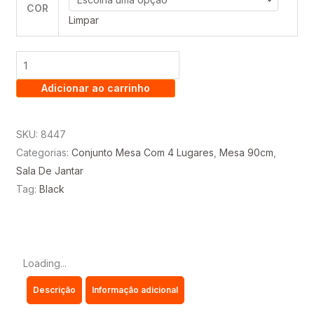
COR
LOS
Limpar
ANGELES
0.90
C/
Adicionar ao carrinho
CADEIRAS
ISA
MADEIRA
SKU:
8447
MACIÇA
Categorias:
Conjunto Mesa Com 4 Lugares
,
Mesa 90cm
,
–
Sala De Jantar
MINASPLAC
Tag:
Black
quantidade
Loading...
Descrição
Informação adicional