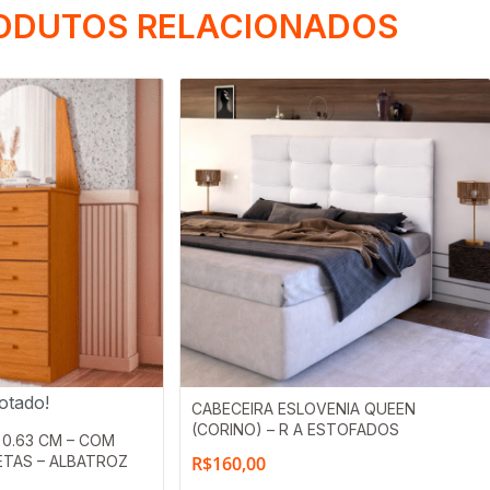
ODUTOS RELACIONADOS
otado!
CABECEIRA ESLOVENIA QUEEN
(CORINO) – R A ESTOFADOS
0.63 CM – COM
ETAS – ALBATROZ
R$
160,00