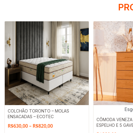
PR
Faixa
Esg
COLCHÃO TORONTO – MOLAS
ENSACADAS – ECOTEC
de
CÔMODA VENEZA 
R$
630,00
–
R$
820,00
ESPELHO E 5 GAV
preço: