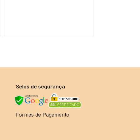
R$825,00
através
R$915,00
Selos de segurança
Formas de Pagamento