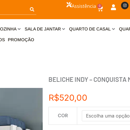
I
Assistência
0
n
Carrinho
s
t
a
g
r
OZINHA
SALA DE JANTAR
QUARTO DE CASAL
QUAR
a
m
OS
PROMOÇÃO
BELICHE INDY – CONQUISTA 
R$
520,00
BELICHE
COR
INDY