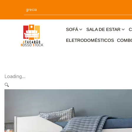
Ir
para
o
conteúdo
SOFÁ
SALA DE ESTAR
C
ELETRODOMÉSTICOS
COMB
Loading...
🔍