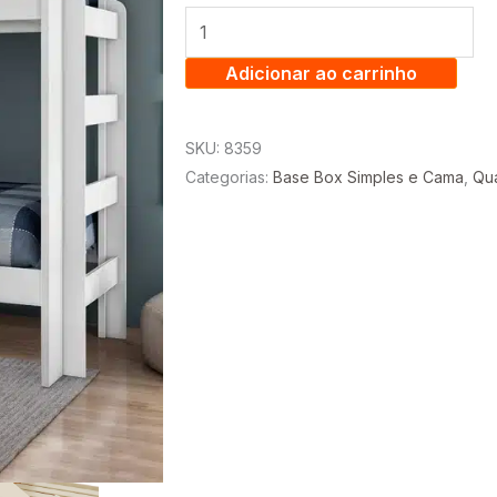
-
CONQUISTA
MÓVEIS
Adicionar ao carrinho
quantidade
SKU:
8359
Categorias:
Base Box Simples e Cama
,
Qu