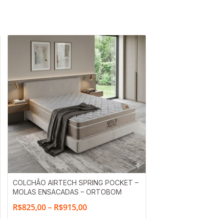
Faixa
COLCHÃO AIRTECH SPRING POCKET –
MOLAS ENSACADAS – ORTOBOM
de
R$
825,00
–
R$
915,00
preço: