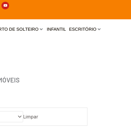
Y
o
u
t
u
b
e
TO DE SOLTEIRO
INFANTIL
ESCRITÓRIO
MÓVEIS
Limpar