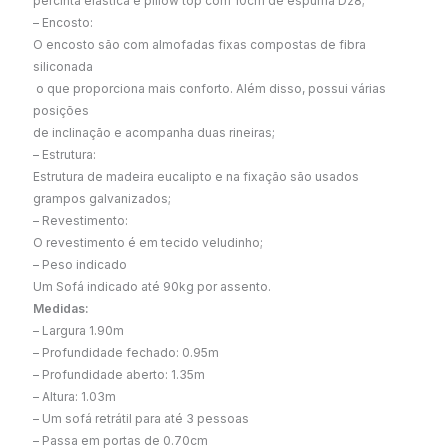
percinta elástica e pillow top com 10cm de espuma D28;
– Encosto:
O encosto são com almofadas fixas compostas de fibra
siliconada
o que proporciona mais conforto. Além disso, possui várias
posições
de inclinação e acompanha duas rineiras;
– Estrutura:
Estrutura de madeira eucalipto e na fixação são usados
grampos galvanizados;
– Revestimento:
O revestimento é em tecido veludinho;
– Peso indicado
Um Sofá indicado até 90kg por assento.
Medidas:
– Largura 1.90m
– Profundidade fechado: 0.95m
– Profundidade aberto: 1.35m
– Altura: 1.03m
– Um sofá retrátil para até 3 pessoas
– Passa em portas de 0.70cm