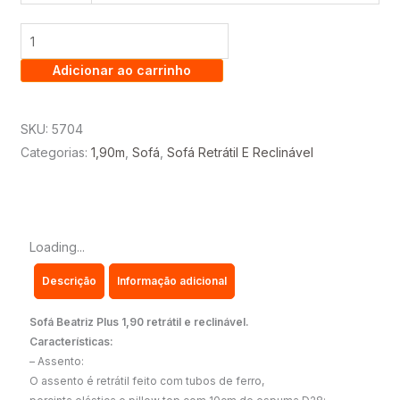
BEATRIZ
PLUS
1,90
Adicionar ao carrinho
RETRÁTIL
E
RECLINÁVEL
SKU:
5704
quantidade
Categorias:
1,90m
,
Sofá
,
Sofá Retrátil E Reclinável
Loading...
Descrição
Informação adicional
Sofá Beatriz Plus 1,90 retrátil e reclinável.
Características:
– Assento:
O assento é retrátil feito com tubos de ferro,