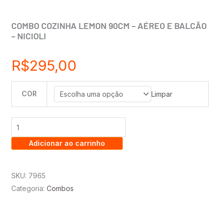
COMBO COZINHA LEMON 90CM – AÉREO E BALCÃO
– NICIOLI
R$
295,00
COR
COMBO
Limpar
COZINHA
LEMON
90CM
Adicionar ao carrinho
-
AÉREO
E
SKU:
7965
BALCÃO
Categoria:
Combos
-
NICIOLI