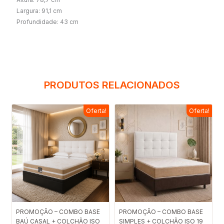
Largura: 91,1 cm
Profundidade: 43 cm
PRODUTOS RELACIONADOS
Oferta!
Oferta!
O
O
O
O
PROMOÇÃO – COMBO BASE
PROMOÇÃO – COMBO BASE
BAÚ CASAL + COLCHÃO ISO
preço
preço
SIMPLES + COLCHÃO ISO 19
preço
preço