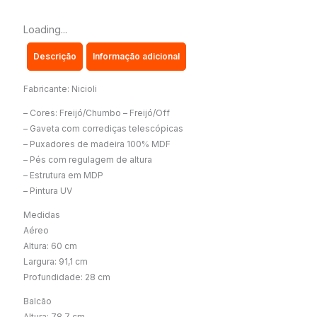
quantidade
Loading...
Descrição
Informação adicional
Fabricante: Nicioli
– Cores: Freijó/Chumbo – Freijó/Off
– Gaveta com corrediças telescópicas
– Puxadores de madeira 100% MDF
– Pés com regulagem de altura
– Estrutura em MDP
– Pintura UV
Medidas
Aéreo
Altura: 60 cm
Largura: 91,1 cm
Profundidade: 28 cm
Balcão
Altura: 78,7 cm