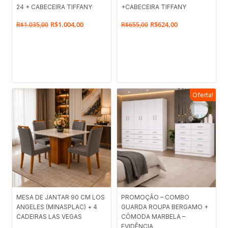
24 + CABECEIRA TIFFANY
+CABECEIRA TIFFANY
original
atual
original
atual
R$
1.004,00
R$
624,00
R$
1.035,00
R$
655,00
era:
é:
era:
é:
R$1.035,00.
R$1.004,00.
R$655,00.
R$624,00.
Oferta!
O
O
MESA DE JANTAR 90 CM LOS
PROMOÇÃO – COMBO
ANGELES (MINASPLAC) + 4
GUARDA ROUPA BERGAMO +
preço
preço
CADEIRAS LAS VEGAS
CÔMODA MARBELA –
original
atual
EVIDÊNCIA