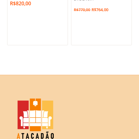
R$
820,00
era:
é:
R$
764,00
R$
770,00
R$770,00.
R$764,00.