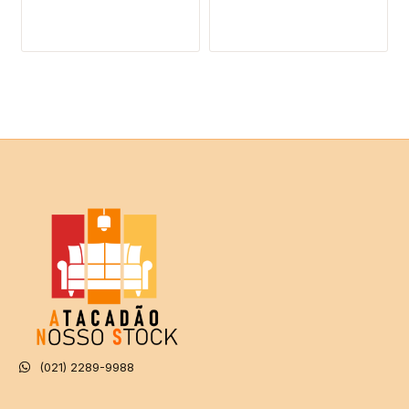
R$915,
(021) 2289-9988