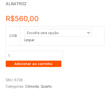
ALBATROZ
R$
560,00
CÔMODA
COR
ILHA
Limpar
BELA
1.39
-
Adicionar ao carrinho
4
GAVETAS
E
SKU:
6728
1
Categorias:
Cômoda
,
Quarto
PORTA
-
ALBATROZ
quantidade