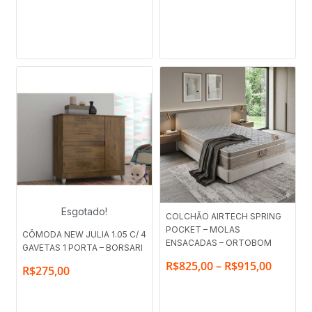
através
R$770,
Faixa
Esgotado!
COLCHÃO AIRTECH SPRING
POCKET – MOLAS
de
CÔMODA NEW JULIA 1.05 C/ 4
ENSACADAS – ORTOBOM
GAVETAS 1 PORTA – BORSARI
preço:
R$
825,00
–
R$
915,00
R$
275,00
R$825,
através