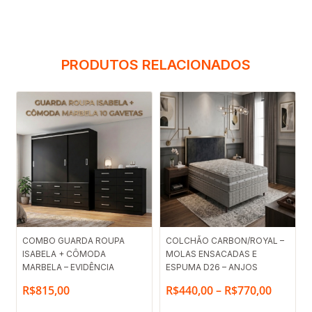
PRODUTOS RELACIONADOS
Faixa
COMBO GUARDA ROUPA
COLCHÃO CARBON/ROYAL –
ISABELA + CÔMODA
MOLAS ENSACADAS E
de
MARBELA – EVIDÊNCIA
ESPUMA D26 – ANJOS
preço:
R$
815,00
R$
440,00
–
R$
770,00
R$440,