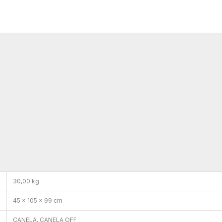
30,00 kg
45 × 105 × 99 cm
CANELA, CANELA OFF