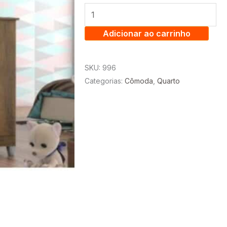
JULIA
1.05
C/
Adicionar ao carrinho
4
GAVETAS
SKU:
996
1
Categorias:
Cômoda
,
Quarto
PORTA
-
BORSARI
quantidade