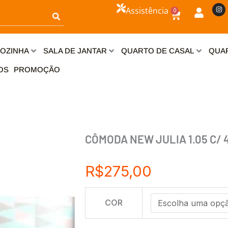
I
Assistência
0
n
Carrinho
s
t
a
g
r
OZINHA
SALA DE JANTAR
QUARTO DE CASAL
QUAR
a
m
OS
PROMOÇÃO
CÔMODA NEW JULIA 1.05 C/ 
R$
275,00
CÔMODA
COR
NEW