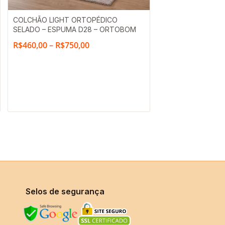
Faixa
COLCHÃO LIGHT ORTOPÉDICO
SELADO – ESPUMA D28 – ORTOBOM
de
R$
460,00
–
R$
750,00
preço:
R$460,00
através
R$750,00
Selos de segurança