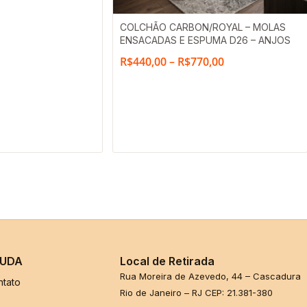
Faixa
COLCHÃO CARBON/ROYAL – MOLAS
ENSACADAS E ESPUMA D26 – ANJOS
de
R$
440,00
–
R$
770,00
preço:
R$440,00
através
R$770,00
UDA
Local de Retirada
Rua Moreira de Azevedo, 44 – Cascadura
ntato
Rio de Janeiro – RJ CEP: 21.381-380