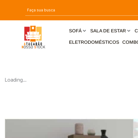
Ir
para
o
conteúdo
SOFÁ
SALA DE ESTAR
C
ELETRODOMÉSTICOS
COMB
Loading...