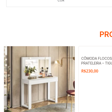
COR
PR
CÔMODA FLOCOS 9
PRATELEIRA – TIG
R$
230,00