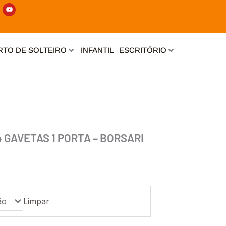
Y
o
u
t
u
b
e
TO DE SOLTEIRO
INFANTIL
ESCRITÓRIO
4 GAVETAS 1 PORTA – BORSARI
Limpar