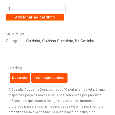
2.00
-
Adicionar ao carrinho
10
PORTAS
E
SKU:
7998
1
Categorias:
Cozinha
,
Cozinha Completa
,
Kit Cozinha
GAVETA
-
POQUEMA
quantidade
Loading...
Descrição
Informação adicional
A Cozinha Poquema Dora, com suas 10 portas e 1 gaveta, é uma
majestosa peça da marca POQUEMA, renomada por produzir
móveis com qualidade e design inovador. Este modelo é
projetado para atender às necessidades de armazenamento e
organização da sua cozinha, sem abrir mão do estilo e da