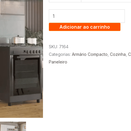
MADRI
2.30
C/
PANELEIRO,
Adicionar ao carrinho
AÉREO
2
SKU:
7164
PORTAS
Categorias:
Armário Compacto
,
Cozinha
,
C
E
Paneleiro
AÉREO
GELADEIRA
-
SALLETO
quantidade