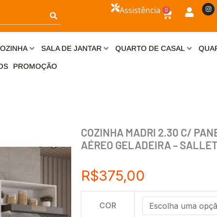
I
Assistência
0
n
Carrinho
s
t
a
g
r
OZINHA
SALA DE JANTAR
QUARTO DE CASAL
QUAR
a
m
OS
PROMOÇÃO
COZINHA MADRI 2.30 C/ PAN
AÉREO GELADEIRA – SALLE
R$
375,00
COZINHA
COR