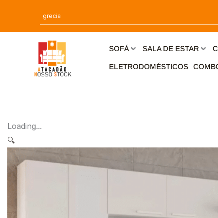
Ir
para
o
conteúdo
SOFÁ
SALA DE ESTAR
C
ELETRODOMÉSTICOS
COMB
Loading...
🔍