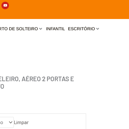
Y
o
u
t
u
b
e
TO DE SOLTEIRO
INFANTIL
ESCRITÓRIO
ELEIRO, AÉREO 2 PORTAS E
TO
Limpar