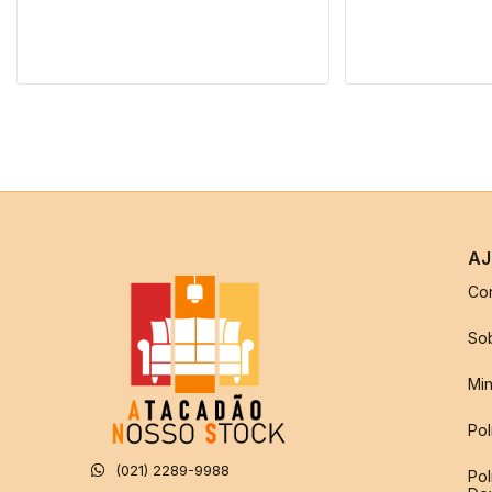
AJ
Co
So
Min
Pol
(021) 2289-9988
Pol