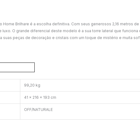
o Home Brilhare é a escolha definitiva. Com seus generosos 2,16 metros de
uxo. O grande diferencial deste modelo é a sua torre lateral que funciona 
iba suas peças de decoração e cristais com um toque de mistério e muita sof
99,20 kg
41 × 216 × 193 cm
OFF/NATURALE