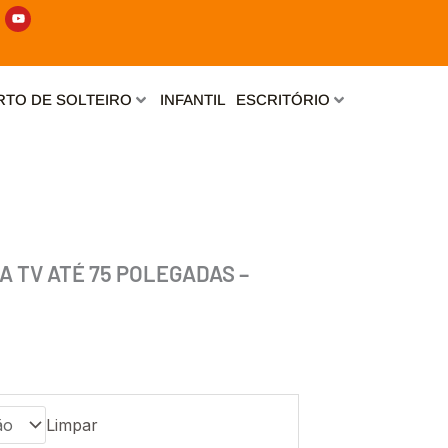
Y
o
u
t
u
b
e
TO DE SOLTEIRO
INFANTIL
ESCRITÓRIO
A TV ATÉ 75 POLEGADAS –
Limpar