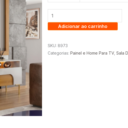
BRILHARE
2.16
CM
PARA
Adicionar ao carrinho
TV
ATÉ
SKU:
8973
75
Categorias:
Painel e Home Para TV
,
Sala D
POLEGADAS
-
BECHARA
quantidade