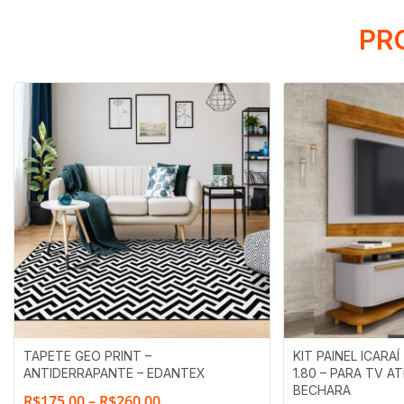
PR
Faixa
TAPETE GEO PRINT –
KIT PAINEL ICARA
ANTIDERRAPANTE – EDANTEX
1.80 – PARA TV A
de
BECHARA
R$
175,00
–
R$
260,00
preço: