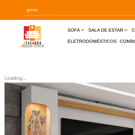
Ir
para
o
conteúdo
SOFÁ
SALA DE ESTAR
C
ELETRODOMÉSTICOS
COMB
Loading...