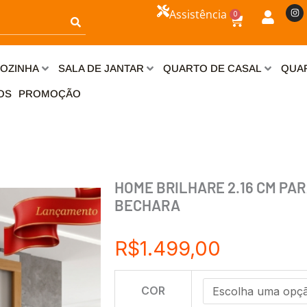
I
Assistência
0
n
Carrinho
s
t
a
g
r
OZINHA
SALA DE JANTAR
QUARTO DE CASAL
QUAR
a
m
OS
PROMOÇÃO
HOME BRILHARE 2.16 CM PAR
BECHARA
R$
1.499,00
HOME
COR