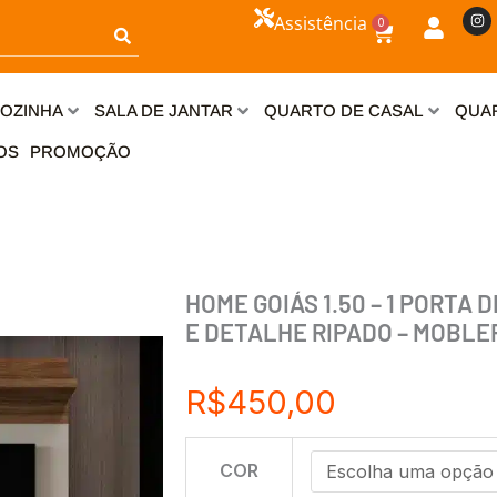
I
Assistência
0
n
Carrinho
s
t
a
g
r
OZINHA
SALA DE JANTAR
QUARTO DE CASAL
QUAR
a
m
OS
PROMOÇÃO
HOME GOIÁS 1.50 – 1 PORTA
E DETALHE RIPADO – MOBLE
R$
450,00
HOME
COR