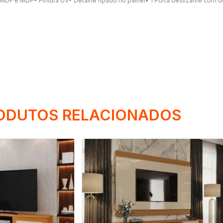
DF e MDP• Pintura UV• Detalhe ripado no painel• 1 Porta deslizante com d
ODUTOS RELACIONADOS