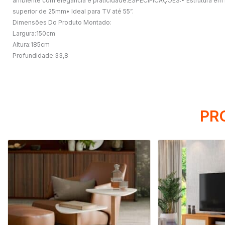
ambiente com elegância e praticidade.ESPECIFICAÇÕES:• Estrutura em M
superior de 25mm• Ideal para TV até 55”.
Dimensões Do Produto Montado:
Largura:150cm
Altura:185cm
Profundidade:33,8
PR