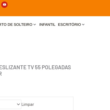
Y
o
u
t
u
b
e
TO DE SOLTEIRO
INFANTIL
ESCRITÓRIO
 DESLIZANTE TV 55 POLEGADAS
R
Limpar