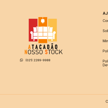
AJ
Co
So
Min
Pol
(021) 2289-9988
Pol
De
C