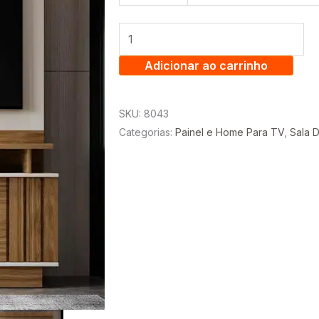
GOIÁS
1.50
-
1
Adicionar ao carrinho
PORTA
DESLIZANTE
SKU:
8043
TV
Categorias:
Painel e Home Para TV
,
Sala D
55
POLEGADAS
E
DETALHE
RIPADO
-
MOBLER
quantidade