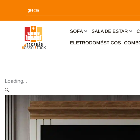
Ir
para
o
conteúdo
SOFÁ
SALA DE ESTAR
C
ELETRODOMÉSTICOS
COMB
Loading...
🔍