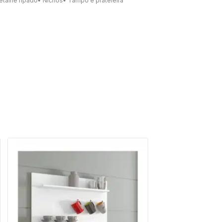
etalhe ripado• Nichos• Tampo e prateleira