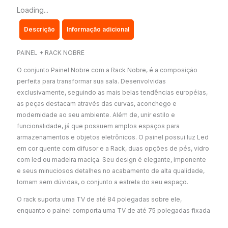
C/
Loading...
2
Descrição
Informação adicional
PORTAS,
1
PAINEL + RACK NOBRE
GAVETA
E
O conjunto Painel Nobre com a Rack Nobre, é a composição
perfeita para transformar sua sala. Desenvolvidas
LED
exclusivamente, seguindo as mais belas tendências européias,
–
as peças destacam através das curvas, aconchego e
TV
modernidade ao seu ambiente. Além de, unir estilo e
ATÉ
funcionalidade, já que possuem amplos espaços para
75
armazenamentos e objetos eletrônicos. O painel possui luz Led
em cor quente com difusor e a Rack, duas opções de pés, vidro
POLEGADAS
com led ou madeira maciça. Seu design é elegante, imponente
quantidade
e seus minuciosos detalhes no acabamento de alta qualidade,
tornam sem dúvidas, o conjunto a estrela do seu espaço.
O rack suporta uma TV de até 84 polegadas sobre ele,
enquanto o painel comporta uma TV de até 75 polegadas fixada