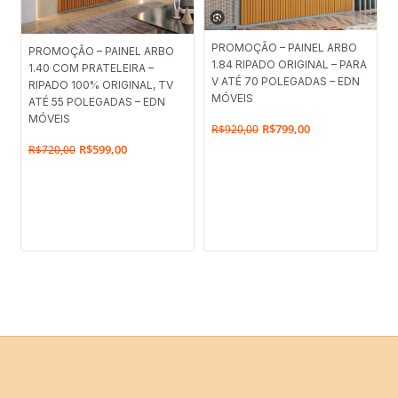
O
O
O
O
PROMOÇÃO – PAINEL ARBO
PROMOÇÃO – PAINEL ARBO
1.84 RIPADO ORIGINAL – PARA
preço
preço
1.40 COM PRATELEIRA –
preço
preço
V ATÉ 70 POLEGADAS – EDN
RIPADO 100% ORIGINAL, TV
original
atual
original
atual
MÓVEIS
ATÉ 55 POLEGADAS – EDN
era:
é:
MÓVEIS
era:
é:
R$
799,00
R$
920,00
R$920,00.
R$799,00.
R$720,00.
R$599,00.
R$
599,00
R$
720,00