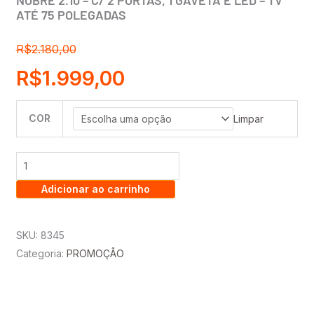
NOBRE 2.10 – C/ 2 PORTAS, 1 GAVETA E LED – TV
ATÉ 75 POLEGADAS
R$
2.180,00
O
O
R$
1.999,00
preço
preço
COR
PROMOÇÃO
Limpar
original
atual
-
KIT
era:
é:
PAINEL
Adicionar ao carrinho
NOBRE
R$2.180,00.
R$1.999,00.
2.30
+
SKU:
8345
RACK
Categoria:
PROMOÇÃO
NOBRE
2.10
–