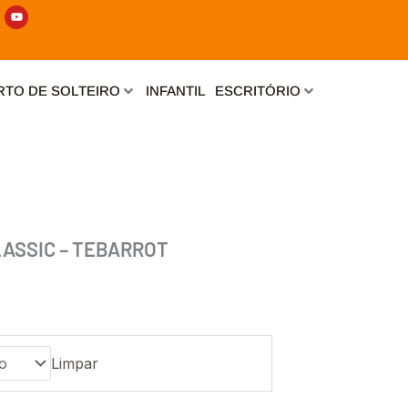
Y
o
u
t
u
b
e
TO DE SOLTEIRO
INFANTIL
ESCRITÓRIO
ASSIC – TEBARROT
Limpar