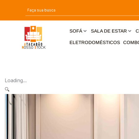
Ir
para
o
conteúdo
SOFÁ
SALA DE ESTAR
C
ELETRODOMÉSTICOS
COMB
Loading...
🔍