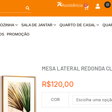
I
Assistência
0
n
Carrinho
s
t
a
g
r
OZINHA
SALA DE JANTAR
QUARTO DE CASAL
QUAR
a
m
OS
PROMOÇÃO
MESA LATERAL REDONDA CL
R$
120,00
MESA
COR
LATERAL