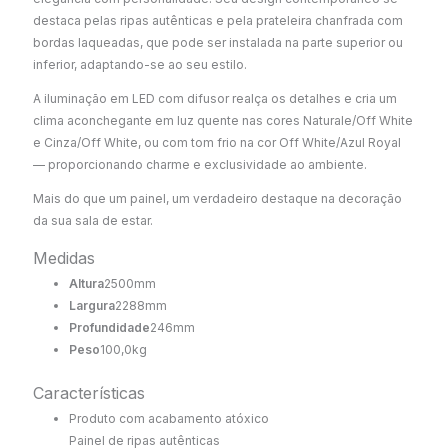
quantidade
destaca pelas ripas autênticas e pela prateleira chanfrada com
bordas laqueadas, que pode ser instalada na parte superior ou
inferior, adaptando-se ao seu estilo.
A iluminação em LED com difusor realça os detalhes e cria um
clima aconchegante em luz quente nas cores Naturale/Off White
e Cinza/Off White, ou com tom frio na cor Off White/Azul Royal
— proporcionando charme e exclusividade ao ambiente.
Mais do que um painel, um verdadeiro destaque na decoração
da sua sala de estar.
Medidas
Altura
2500mm
Largura
2288mm
Profundidade
246mm
Peso
100,0kg
Características
Produto com acabamento atóxico
Painel de ripas autênticas