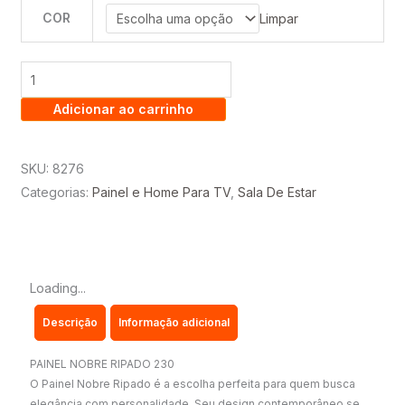
COR
PAINEL
Limpar
NOBRE
RIPADO
2.30
Adicionar ao carrinho
–
100%
MDF
SKU:
8276
C/
Categorias:
Painel e Home Para TV
,
Sala De Estar
PRATELEIRA
E
LED
TV
Loading...
ATÉ
Descrição
Informação adicional
75
POLEGADAS
PAINEL NOBRE RIPADO 230
–
O Painel Nobre Ripado é a escolha perfeita para quem busca
GELIUS
elegância com personalidade. Seu design contemporâneo se