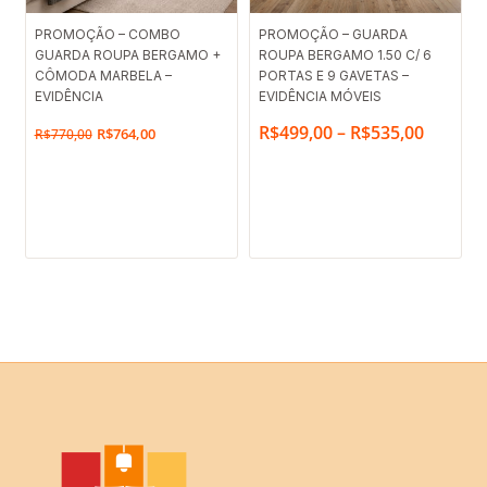
O
O
Faixa
PROMOÇÃO – COMBO
PROMOÇÃO – GUARDA
GUARDA ROUPA BERGAMO +
preço
preço
ROUPA BERGAMO 1.50 C/ 6
de
CÔMODA MARBELA –
PORTAS E 9 GAVETAS –
original
atual
preço:
EVIDÊNCIA
EVIDÊNCIA MÓVEIS
era:
é:
R$499,
R$
499,00
–
R$
535,00
R$
764,00
R$
770,00
R$770,00.
R$764,00.
através
R$535,