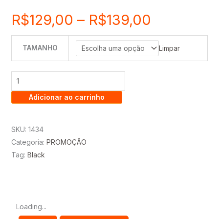
Faixa
R$
129,00
–
R$
139,00
de
TAMANHO
PROMOÇAO
Limpar
-
preço:
CAMA
BOX
R$129,00
Adicionar ao carrinho
CARIOCA
-
através
LONG
SKU:
1434
LIFE
Categoria:
PROMOÇÃO
R$139,00
quantidade
Tag:
Black
Loading...