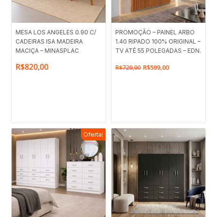
O
O
MESA LOS ANGELES 0.90 C/
PROMOÇÃO – PAINEL ARBO
CADEIRAS ISA MADEIRA
1.40 RIPADO 100% ORIGINAL –
preço
preço
MACIÇA – MINASPLAC
TV ATÉ 55 POLEGADAS – EDN.
original
atual
R$
820,00
R$
599,00
R$
720,00
era:
é:
R$720,00.
R$599,00.
Oferta!