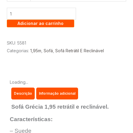
GRÉCIA
1,95
RETRÁTIL
Adicionar ao carrinho
E
RECLINÁVEL
quantidade
SKU:
5581
Categorias:
1,95m
,
Sofá
,
Sofá Retrátil E Reclinável
Loading...
Descrição
Informação adicional
Sofá Grécia 1,95 retrátil e reclinável.
Características:
– Suede