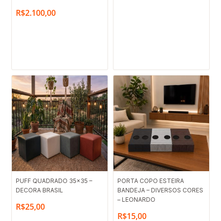
R$
2.100,00
PUFF QUADRADO 35×35 –
PORTA COPO ESTEIRA
DECORA BRASIL
BANDEJA – DIVERSOS CORES
– LEONARDO
R$
25,00
R$
15,00