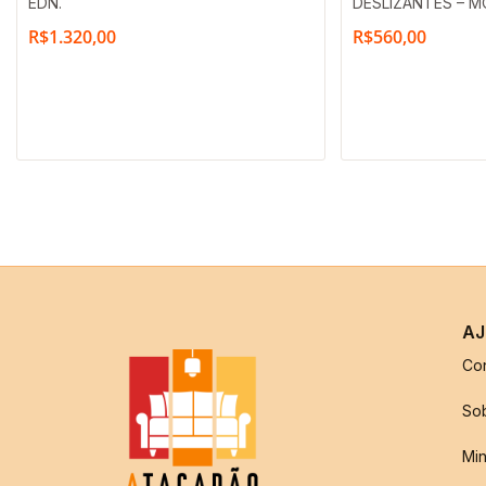
EDN.
DESLIZANTES – M
R$
1.320,00
R$
560,00
AJ
Co
So
Min