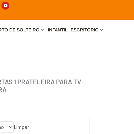
Y
o
u
t
u
b
e
TO DE SOLTEIRO
INFANTIL
ESCRITÓRIO
RTAS 1 PRATELEIRA PARA TV
RA
Limpar