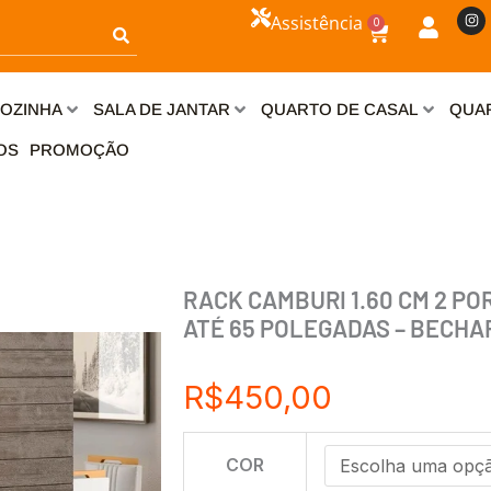
I
Assistência
0
n
Carrinho
s
t
a
g
r
OZINHA
SALA DE JANTAR
QUARTO DE CASAL
QUAR
a
m
OS
PROMOÇÃO
RACK CAMBURI 1.60 CM 2 PO
ATÉ 65 POLEGADAS – BECHA
R$
450,00
RACK
COR