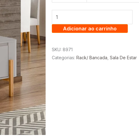
CAMBURI
1.60
CM
2
Adicionar ao carrinho
PORTAS
1
SKU:
8971
PRATELEIRA
Categorias:
Rack/ Bancada
,
Sala De Estar
PARA
TV
ATÉ
65
POLEGADAS
-
BECHARA
quantidade