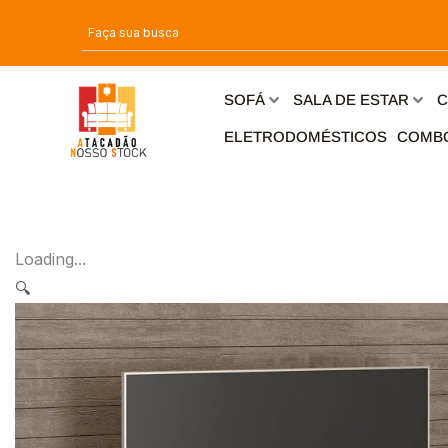
Ir
para
o
conteúdo
SOFÁ
SALA DE ESTAR
C
ELETRODOMÉSTICOS
COMB
Loading...
🔍