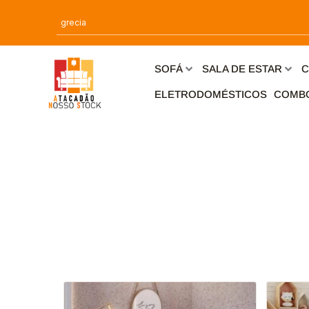
Ir
para
o
conteúdo
SOFÁ
SALA DE ESTAR
C
ELETRODOMÉSTICOS
COMB
Este