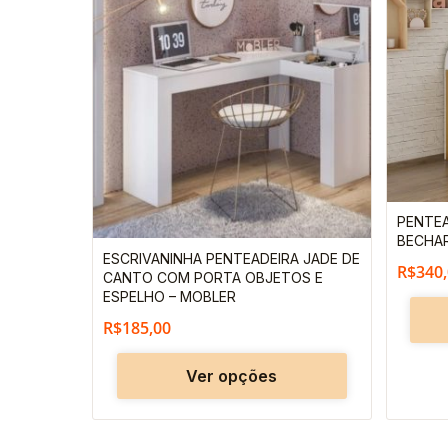
produto
tem
várias
variantes.
As
opções
podem
ser
PENTEA
escolhidas
BECHA
ESCRIVANINHA PENTEADEIRA JADE DE
na
R$
340
CANTO COM PORTA OBJETOS E
página
ESPELHO – MOBLER
do
R$
185,00
produto
Ver opções