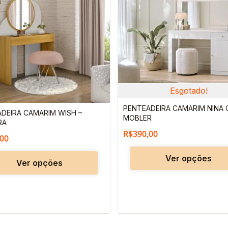
produto
tem
várias
variantes.
As
opções
podem
Esgotado!
ser
PENTEADEIRA CAMARIM NINA C
DEIRA CAMARIM WISH –
MOBLER
escolhidas
RA
R$
390,00
na
,00
página
Ver opções
Ver opções
do
produto