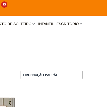
Y
o
u
t
u
b
e
TO DE SOLTEIRO
INFANTIL
ESCRITÓRIO
Este