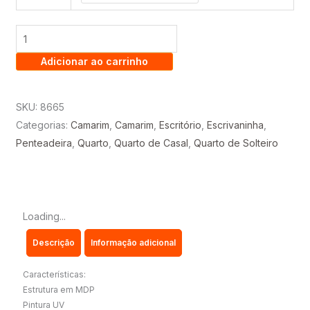
CAMARIM
NINA
C/
Adicionar ao carrinho
LED
-
MOBLER
SKU:
8665
quantidade
Categorias:
Camarim
,
Camarim
,
Escritório
,
Escrivaninha
,
Penteadeira
,
Quarto
,
Quarto de Casal
,
Quarto de Solteiro
Loading...
Descrição
Informação adicional
Características:
Estrutura em MDP
Pintura UV