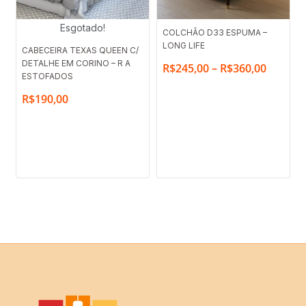
Faixa
Esgotado!
COLCHÃO D33 ESPUMA –
LONG LIFE
de
CABECEIRA TEXAS QUEEN C/
DETALHE EM CORINO – R A
preço:
R$
245,00
–
R$
360,00
ESTOFADOS
R$245,
R$
190,00
através
R$360,