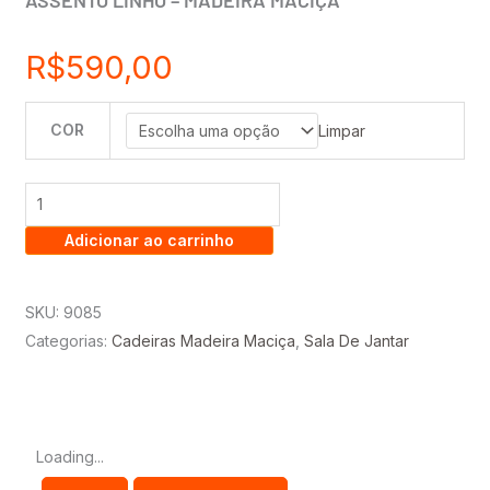
ASSENTO LINHO – MADEIRA MACIÇA
R$
590,00
COR
KIT
Limpar
2
CADEIRAS
GRÉCIA
Adicionar ao carrinho
ENCOSTO
EM
TELA,
SKU:
9085
ASSENTO
Categorias:
Cadeiras Madeira Maciça
,
Sala De Jantar
LINHO
-
MADEIRA
MACIÇA
Loading...
quantidade