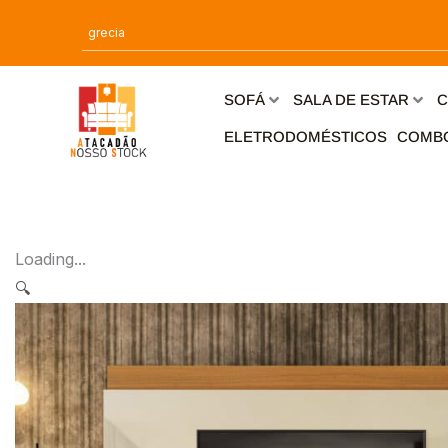
Ir
para
o
conteúdo
SOFÁ
SALA DE ESTAR
C
ELETRODOMÉSTICOS
COMB
Loading...
🔍