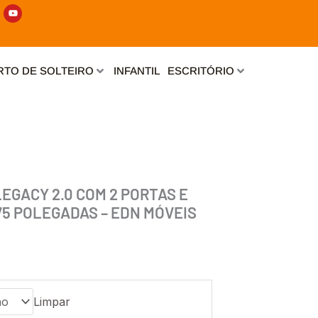
Y
o
u
t
u
b
e
TO DE SOLTEIRO
INFANTIL
ESCRITÓRIO
LEGACY 2.0 COM 2 PORTAS E
75 POLEGADAS – EDN MÓVEIS
Limpar