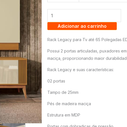
RACK
LEGACY
+
PAINEL
Adicionar ao carrinho
LEGACY
Rack Legacy para Tv até 65 Polegadas E
2.0
COM
Possui 2 portas articuladas, puxadores 
2
maciça, proporcionando maior durabilidad
PORTAS
Rack Legacy e suas características:
E
02 portas
DETALHES
RIPADO
Tampo de 25mm
-
Pés de madeira maciça
TV
Estrutura em MDP
ATÉ
75
Portas com dobradiças de pressão