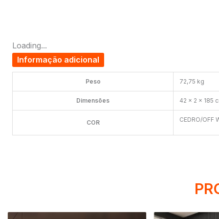
Loading...
Informação adicional
Peso
72,75 kg
Dimensões
42 × 2 × 185 
CEDRO/OFF 
COR
PR