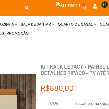
I
Assistência
0
n
Carrinho
s
t
a
g
r
OZINHA
SALA DE JANTAR
QUARTO DE CASAL
QUAR
a
m
OS
PROMOÇÃO
KIT RACK LEGACY + PAINEL 
DETALHES RIPADO – TV ATÉ 
R$
880,00
KIT
COR