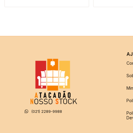
AJ
Co
So
Min
Pol
(021) 2289-9988
Pol
De