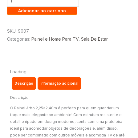
RIPADO
Adicionar ao carrinho
100%
ORIGINAL
C/LED
SKU:
9007
+
Categorias:
Painel e Home Para TV
,
Sala De Estar
NICHO
LIV
2.18
-
Loading...
TV
Descrição
Informação adicional
ATÉ
75
Descrição
POLEGADAS
-
O Painel Arbo 2,25×2,40m é perfeito para quem quer dar um
toque mais elegante ao ambiente! Com estrutura resistente e
EDN.
detalhe ripado em design moderno, conta com uma prateleira
quantidade
ideal para acomodar objetos de decorações e, além disso,
pode ser combinado com outros móveis e acomoda TV de até