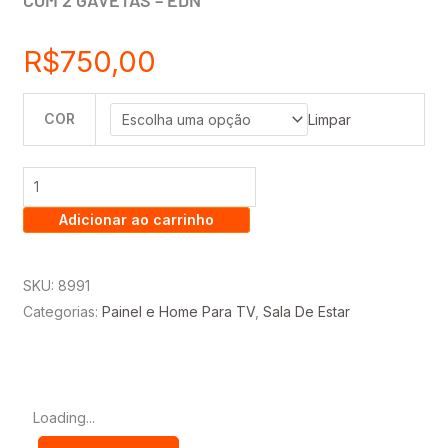
COM 2 GAVETAS – EDN
R$
750,00
COR
PAINEL
Limpar
ESTONE
1.40
+
Adicionar ao carrinho
NICHO
LIV
SUSPENSO
SKU:
8991
1.35
Categorias:
Painel e Home Para TV
,
Sala De Estar
COM
2
GAVETAS
-
Loading...
EDN