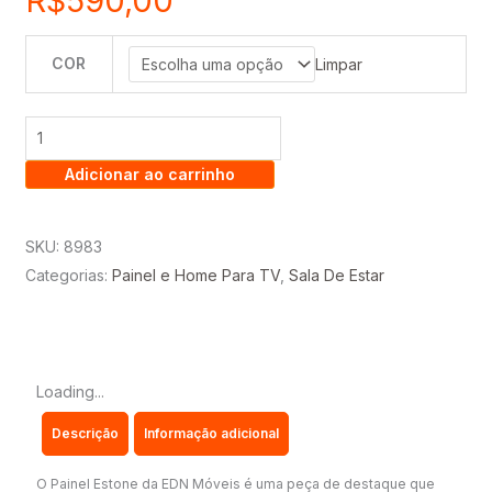
R$
590,00
COR
PAINEL
Limpar
ESTONE
1.80
C/
Adicionar ao carrinho
LED
-
TV
SKU:
8983
ATÉ
Categorias:
Painel e Home Para TV
,
Sala De Estar
75
POLEGADAS
-
EDN.
Loading...
quantidade
Descrição
Informação adicional
O Painel Estone da EDN Móveis é uma peça de destaque que