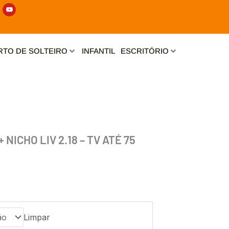
Y
o
u
t
u
b
e
TO DE SOLTEIRO
INFANTIL
ESCRITÓRIO
 NICHO LIV 2.18 – TV ATÉ 75
Limpar