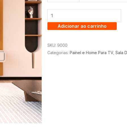
ESTONE
2.25
C/
LED
Adicionar ao carrinho
+
NICHO
SKU:
9000
LIV
Categorias:
Painel e Home Para TV
,
Sala D
2.18
-
TV
ATÉ
75
POLEGADAS
-
EDN
quantidade