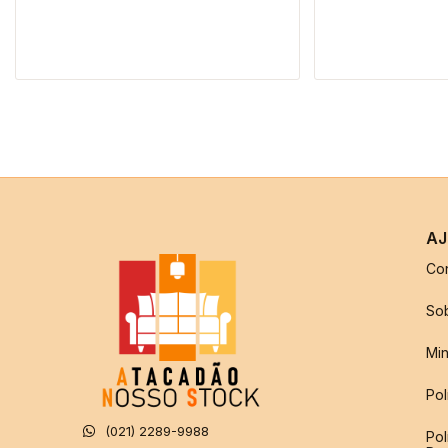
R$260,00
AJ
Co
So
Min
Pol
(021) 2289-9988
Pol