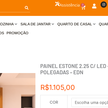
I
Assistência
0
n
Carrinho
s
t
a
g
r
OZINHA
SALA DE JANTAR
QUARTO DE CASAL
QUAR
a
m
OS
PROMOÇÃO
PAINEL ESTONE 2.25 C/ LED +
POLEGADAS – EDN
R$
1.105,00
PAINEL
COR