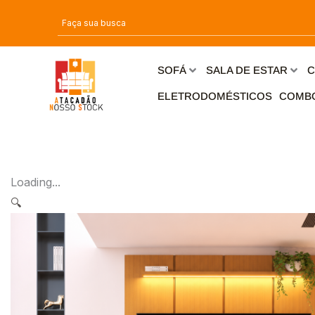
Ir
para
o
conteúdo
SOFÁ
SALA DE ESTAR
C
ELETRODOMÉSTICOS
COMB
Loading...
🔍