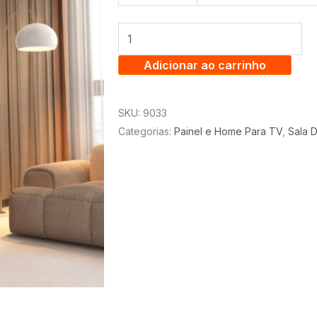
LAUS
1.05
RIPADO
NA
Adicionar ao carrinho
LATERAL
-
SKU:
9033
TV
Categorias:
Painel e Home Para TV
,
Sala D
ATÉ
40
POLEGADAS
–
EDN
quantidade