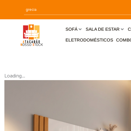
Ir
para
o
conteúdo
SOFÁ
SALA DE ESTAR
C
ELETRODOMÉSTICOS
COMB
Loading...