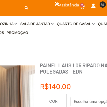
I
Assistência
0
n
Carrinho
s
t
a
g
r
OZINHA
SALA DE JANTAR
QUARTO DE CASAL
QUAR
a
m
OS
PROMOÇÃO
PAINEL LAUS 1.05 RIPADO NA
POLEGADAS – EDN
R$
140,00
PAINEL
COR