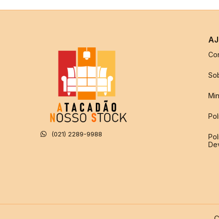
AJ
Co
So
Min
Pol
(021) 2289-9988
Pol
De
C