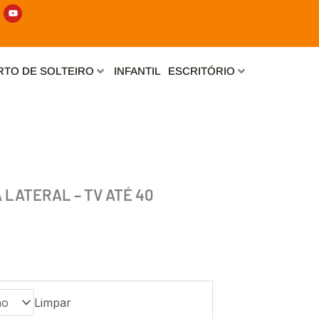
Y
o
u
t
u
b
e
TO DE SOLTEIRO
INFANTIL
ESCRITÓRIO
 LATERAL – TV ATÉ 40
Limpar