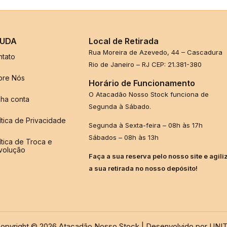
UDA
Local de Retirada
Rua Moreira de Azevedo, 44 – Cascadura
ntato
Rio de Janeiro – RJ CEP: 21.381-380
bre Nós
Horário de Funcionamento
O Atacadão Nosso Stock funciona de
ha conta
Segunda à Sábado.
ítica de Privacidade
Segunda à Sexta-feira – 08h às 17h
Sábados – 08h às 13h
ítica de Troca e
volução
Faça a sua reserva pelo nosso site e agili
a sua retirada no nosso depósito!
opyright © 2026 Atacadão Nosso Stock | Desenvolvido por UNI