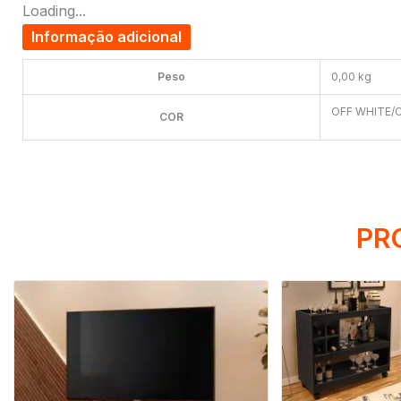
Loading...
Informação adicional
Peso
0,00 kg
OFF WHITE/
COR
PR