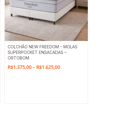
Faixa
COLCHÃO NEW FREEDOM – MOLAS
SUPERPOCKET ENSACADAS –
de
ORTOBOM
preço:
R$
1.375,00
–
R$
1.625,00
R$1.375,00
através
R$1.625,00