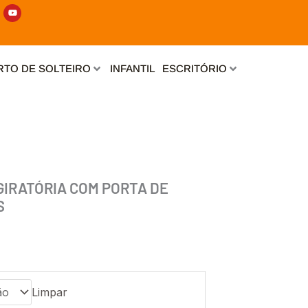
Y
o
u
t
u
b
e
TO DE SOLTEIRO
INFANTIL
ESCRITÓRIO
GIRATÓRIA COM PORTA DE
S
Limpar