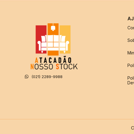
AJ
Co
So
Min
Pol
(021) 2289-9988
Pol
De
C