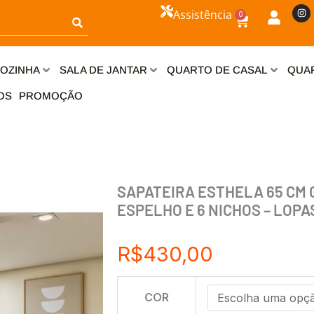
I
Assistência
0
n
Carrinho
s
t
a
g
r
OZINHA
SALA DE JANTAR
QUARTO DE CASAL
QUAR
a
m
OS
PROMOÇÃO
SAPATEIRA ESTHELA 65 CM 
ESPELHO E 6 NICHOS – LOPA
R$
430,00
SAPATEIRA
COR