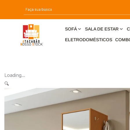
Ir
para
o
conteúdo
SOFÁ
SALA DE ESTAR
C
ELETRODOMÉSTICOS
COMB
Loading...
🔍