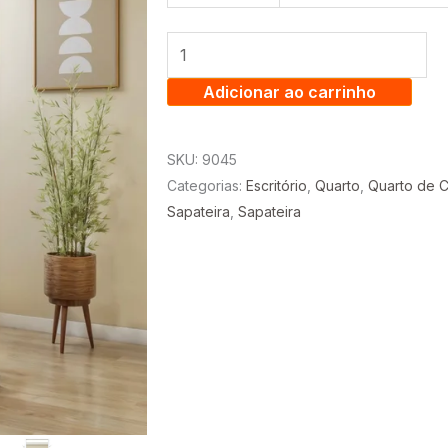
ESTHELA
65
CM
GIRATÓRIA
Adicionar ao carrinho
COM
PORTA
SKU:
9045
DE
Categorias:
Escritório
,
Quarto
,
Quarto de C
ESPELHO
Sapateira
,
Sapateira
E
6
NICHOS
-
LOPAS
quantidade